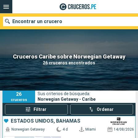
Encontrar un crucero
Nuestros destinos
Cruceros Caribe sobre Norwegian Getaway
26 cruceros encontrados
Fecha de salida
Puertos
Compañías
26
Sus criterios de búsqueda:
Buscar
Norwegian Getaway - Caribe
cruceros
Filtrar
Ordenar
ESTADOS UNIDOS, BAHAMAS
Norwegian Getaway
4 d
Miami
14/08/2026