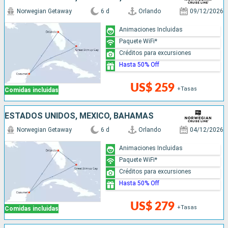
Norwegian Getaway
6 d
Orlando
09/12/2026
Animaciones Incluidas
Paquete WiFi*
Créditos para excursiones
Hasta 50% Off
US$ 259
+Tasas
Comidas incluidas
ESTADOS UNIDOS, MÉXICO, BAHAMAS
Norwegian Getaway
6 d
Orlando
04/12/2026
Animaciones Incluidas
Paquete WiFi*
Créditos para excursiones
Hasta 50% Off
US$ 279
+Tasas
Comidas incluidas