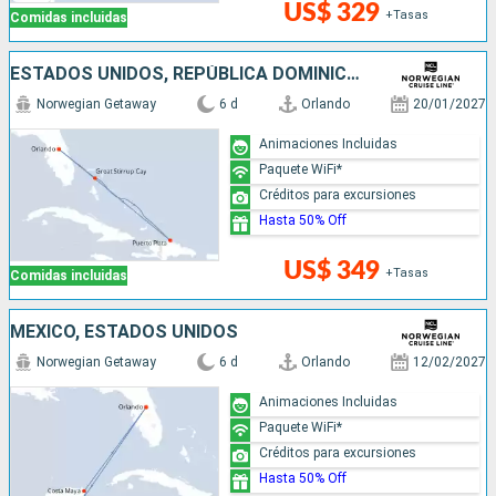
US$ 329
+Tasas
Comidas incluidas
ESTADOS UNIDOS, REPÚBLICA DOMINICANA, BAHAMAS
Norwegian Getaway
6 d
Orlando
20/01/2027
Animaciones Incluidas
Paquete WiFi*
Créditos para excursiones
Hasta 50% Off
US$ 349
+Tasas
Comidas incluidas
MÉXICO, ESTADOS UNIDOS
Norwegian Getaway
6 d
Orlando
12/02/2027
Animaciones Incluidas
Paquete WiFi*
Créditos para excursiones
Hasta 50% Off