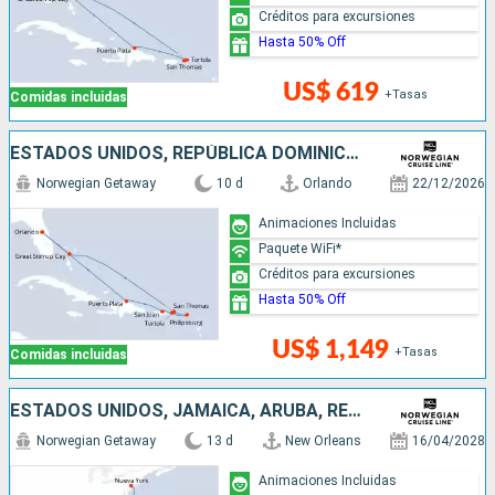
Créditos para excursiones
Hasta 50% Off
US$ 619
+Tasas
Comidas incluidas
ESTADOS UNIDOS, REPÚBLICA DOMINICANA, PUERTO RICO, SAN MARTÍN, BAHAMAS
Norwegian Getaway
10 d
Orlando
22/12/2026
Animaciones Incluidas
Paquete WiFi*
Créditos para excursiones
Hasta 50% Off
US$ 1,149
+Tasas
Comidas incluidas
ESTADOS UNIDOS, JAMAICA, ARUBA, REPÚBLICA DOMINICANA, BAHAMAS
Norwegian Getaway
13 d
New Orleans
16/04/2028
Animaciones Incluidas