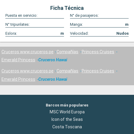
Ficha Técnica
Puesta en servicio:
N° de pasajeros:
N° tripunlates:
Manga:
m
Eslora:
m
Velocidad:
Nudos
Cruceros www.cruceros.pe
Compañías
Princess Cruises
Emerald Princess
Cruceros Hawai
Cruceros www.cruceros.pe
Compañías
Princess Cruises
Emerald Princess
Cruceros Hawai
Barcos más populares
MSC World Europa
Icon of the Seas
Costa Toscana