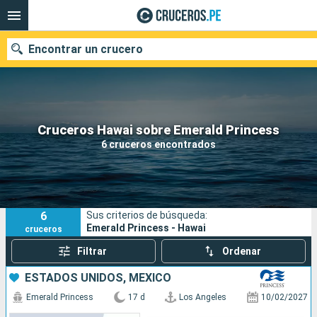
Encontrar un crucero
Nuestros destinos
Cruceros Hawai sobre Emerald Princess
6 cruceros encontrados
Fecha de salida
Puertos
Compañías
6
Sus criterios de búsqueda:
Buscar
Emerald Princess - Hawai
cruceros
Filtrar
Ordenar
ESTADOS UNIDOS, MÉXICO
Emerald Princess
17 d
Los Angeles
10/02/2027