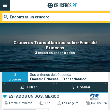
Encontrar un crucero
Cruceros Transatlántico sobre Emerald
Nuestros destinos
Princess
3 cruceros encontrados
Fecha de salida
Puertos
Compañías
3
Sus criterios de búsqueda:
Buscar
Emerald Princess - Transatlántico
cruceros
Filtrar
Ordenar
ESTADOS UNIDOS, MÉXICO
Emerald Princess
17 d
Los Angeles
16/10/2026