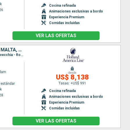
k
Cocina refinada
26
Animaciones exclusivas a bordo
Experiencia Premium
Comidas incluidas
VER LAS OFERTAS
ITALIA, ESTADOS UNIDOS, FRANCIA, PORTUGAL, ESPAÑA, ISRAEL, TÚNEZ, MALTA, GRECIA, TURQUÍA, EGIPTO
Itinerario : Nueva York, Punta Delgada, Lisboa, Cartagena, Barcelona, Villefranche, Livorno, Civitavecchia - Roma, Nápoles, Iraklion, Ashdod, Haifa, Alejandria, Kusadasi, Estambul, El Pireo Atenas, La Valetta, La Goulette, Malaga, Cadiz, Madeira, Nueva York
ndam
desde
US$ 8,138
Tasas: +US$ 991
 estándar
k
Cocina refinada
28
Animaciones exclusivas a bordo
Experiencia Premium
Comidas incluidas
VER LAS OFERTAS