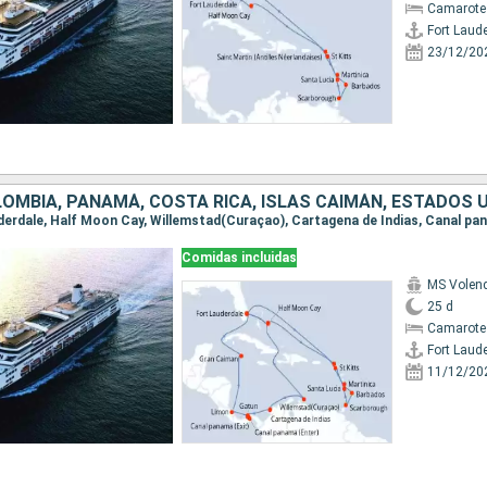
Camarote
Fort Laud
23/12/20
Comidas incluidas
MS Vole
25 d
Camarote
Fort Laud
11/12/20