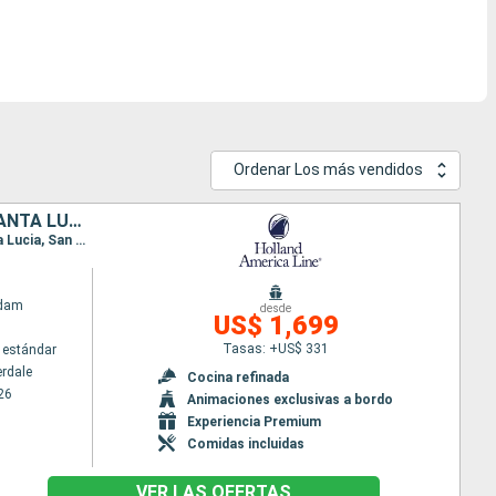
Ordenar Los más vendidos
ESTADOS UNIDOS, ARUBA, TRINIDAD Y TOBAGO, GRENADA, BARBADOS, SANTA LUCIA, PUERTO RICO, BAHAMAS
Itinerario : Fort Lauderdale, Key West, Aruba, Charlotteville ( Tobago ) , Grenada, Barbados, Santa Lucia, San Juan, Half Moon Cay, Fort Lauderdale
ndam
desde
US$ 1,699
Tasas: +US$ 331
 estándar
erdale
Cocina refinada
26
Animaciones exclusivas a bordo
Experiencia Premium
Comidas incluidas
VER LAS OFERTAS