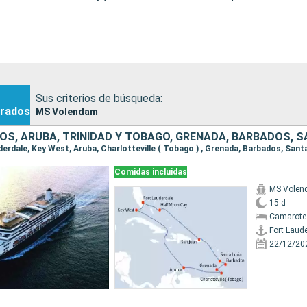
Sus criterios de búsqueda:
rados
MS Volendam
Comidas incluidas
MS Vole
15 d
Camarote
Fort Laud
22/12/20