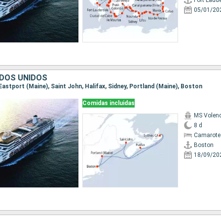
Fort Laud
05/01/20
DOS UNIDOS
 Eastport (Maine), Saint John, Halifax, Sidney, Portland (Maine), Boston
Comidas incluidas
MS Vole
8 d
Camarote
Boston
18/09/20