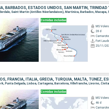
IA, BARBADOS, ESTADOS UNIDOS, SAN MARTÍN, TRINIDAD
Comidas incluidas
MS Vole
28 d
Camarote
Fort Laud
25/11/20
Comidas incluidas
MS Vole
46 d
Camarote