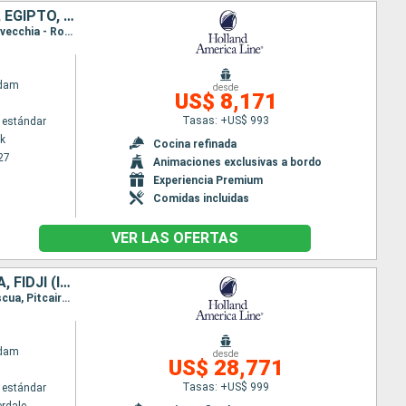
ESTADOS UNIDOS, PORTUGAL, ESPAÑA, FRANCIA, ITALIA, GRECIA, ISRAEL, EGIPTO, TURQUÍA, MALTA, TÚNEZ, MARRUECOS
Itinerario : Nueva York, Punta Delgada, Lisboa, Cartagena, Barcelona, Villefranche, Livorno, Civitavecchia - Roma, Nápoles, Iraklion, Ashdod, Haifa, Alejandria, Kusadasi, Estambul, El Pireo Atenas, La Valetta, La Goulette, Malaga, Tánger, Nueva York
ndam
desde
US$ 8,171
Tasas: +US$ 993
 estándar
k
Cocina refinada
27
Animaciones exclusivas a bordo
Experiencia Premium
Comidas incluidas
VER LAS OFERTAS
ESTADOS UNIDOS, PANAMÁ, ECUADOR, PERÚ, CHILE, REINO UNIDO, SAMOA, FIDJI (ISLAS), NUEVA CALEDONIA, AUSTRALIA, INDONESIA, SINGAPUR, MALASIA, TAILANDIA, SRI LANKA, MALDIVAS, MAURICE, SUDAFRICA, NAMIBIA,
Itinerario : Fort Lauderdale, Canal panama (Enter), Canal panama (Exit), Manta, Callao, Isla de Pascua, Pitcairn, Papeete, Bahia D opuncha, Bora Bora, Apia, Savusavu, Suva, Lifou, Nouméa, Sidney, Airlie Beach, Townsville, Darwin, Benoa, Surabaya, Semarang, Singapur, Port Kelang, Penang, Phuket, Hambantota, Colombo, Male, Ile Maurice, La possession, Puerto Elizabeth, Ciudad del Cabo, Luderitz, Walvis Bay, Ste Helena, Banjul, Dakar, Praia, Mindelo, Santa Cruz de Tenerife, Las Palmas, Arrecife, Casablanca, Lisboa, Oporto, Bilbao, Burdeos, Cherburgo, Rotterdam, Oslo, Copenhague, Arhus, Dover, San Juan, Fort Lauderdale
ndam
desde
US$ 28,771
Tasas: +US$ 999
 estándar