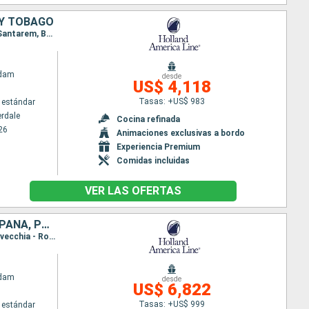
 Y TOBAGO
Itinerario : Fort Lauderdale, Saint Martin (Antilles Néerlandaises), Martinica, Barbados, Macapa, Santarem, Boca da Valeria, Manaus, Parintins, , Devil's Island, Port of Spain, Willemstad(Curaçao), Fort Lauderdale
ndam
desde
US$ 4,118
Tasas: +US$ 983
 estándar
erdale
Cocina refinada
26
Animaciones exclusivas a bordo
Experiencia Premium
Comidas incluidas
VER LAS OFERTAS
ESTADOS UNIDOS, FRANCIA, ITALIA, GRECIA, TURQUÍA, MALTA, TÚNEZ, ESPAÑA, PORTUGAL
Itinerario : Nueva York, Punta Delgada, Lisboa, Cartagena, Barcelona, Villefranche, Livorno, Civitavecchia - Roma, Nápoles, Messine, Corfú, Iraklion, Rodas, Bodrum, Kusadasi, Estambul, El Pireo Atenas, La Valetta, La Goulette, Malaga, Cadiz, Madeira, Nueva York
ndam
desde
US$ 6,822
Tasas: +US$ 999
 estándar