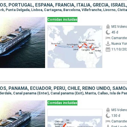
Comidas incluidas
MS Vole
45 d
Camarote
Nueva Yor
11/10/20
Comidas incluidas
MS Vole
130 d
Camarote