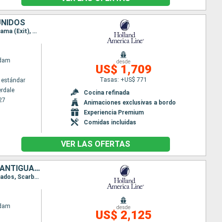
UNIDOS
Itinerario : Fort Lauderdale, Half Moon Cay, Willemstad(Curaçao), Cartagena de Indias, Canal panama (Exit), Gatun, Canal panama (Enter), Colón - Panama, Limon, Gran Caiman, Fort Lauderdale
ndam
desde
US$ 1,709
Tasas: +US$ 771
 estándar
erdale
Cocina refinada
27
Animaciones exclusivas a bordo
Experiencia Premium
Comidas incluidas
VER LAS OFERTAS
BAHAMAS, SAN MARTÍN, BARBADOS, TRINIDAD Y TOBAGO, SANTA LUCIA, ANTIGUA Y BARBUDA, ESTADOS UNIDOS
Itinerario : Fort Lauderdale, Half Moon Cay, Saint Martin (Antilles Néerlandaises), Martinica, Barbados, Scarborough, Santa Lucia, St Kitts, Fort Lauderdale
ndam
desde
US$ 2,125