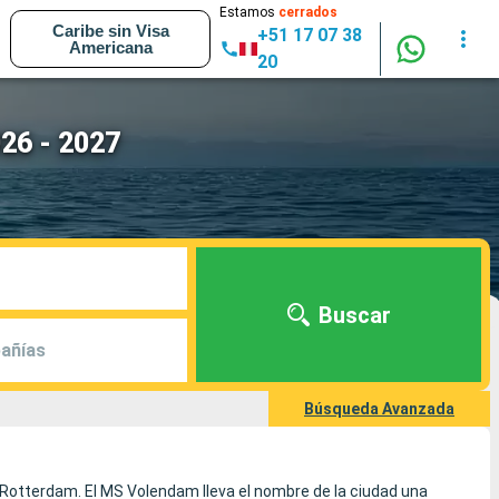
Estamos
cerrados
Caribe sin Visa
+51 17 07 38
Americana
20
26 - 2027
Buscar
añías
Búsqueda Avanzada
e Rotterdam. El MS Volendam lleva el nombre de la ciudad una