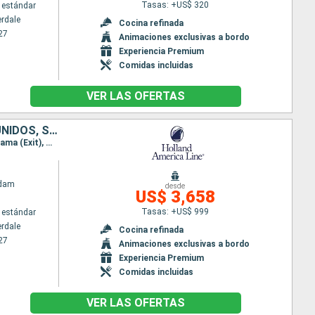
Tasas: +US$ 320
 estándar
erdale
Cocina refinada
27
Animaciones exclusivas a bordo
Experiencia Premium
Comidas incluidas
VER LAS OFERTAS
BAHAMAS, COLOMBIA, PANAMÁ, COSTA RICA, ISLAS CAIMÁN, ESTADOS UNIDOS, SAN MARTÍN, BARBADOS, TRINIDAD Y TOBAGO, SANTA LUCIA, ANTIGUA Y BARBUDA
Itinerario : Fort Lauderdale, Half Moon Cay, Willemstad(Curaçao), Cartagena de Indias, Canal panama (Exit), Gatun, Canal panama (Enter), Colón - Panama, Limon, Gran Caiman, Fort Lauderdale, Half Moon Cay, Saint Martin (Antilles Néerlandaises), Martinica, Barbados, Scarborough, Santa Lucia, St Kitts, Fort Lauderdale
ndam
desde
US$ 3,658
Tasas: +US$ 999
 estándar
erdale
Cocina refinada
27
Animaciones exclusivas a bordo
Experiencia Premium
Comidas incluidas
VER LAS OFERTAS