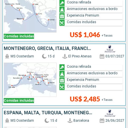
Cocina refinada
Animaciones exclusivas a bordo
Experiencia Premium
Comidas incluidas
US$ 1,046
+Tasas
Comidas incluidas
MONTENEGRO, GRECIA, ITALIA, FRANCIA, ESPAÑA
MS Oosterdam
15 d
El Pireo Atenas
03/07/2027
Cocina refinada
Animaciones exclusivas a bordo
Experiencia Premium
Comidas incluidas
US$ 2,485
+Tasas
Comidas incluidas
ESPAÑA, MALTA, TURQUÍA, MONTENEGRO, GRECIA, ITALIA
MS Oosterdam
15 d
Barcelona
26/06/2027