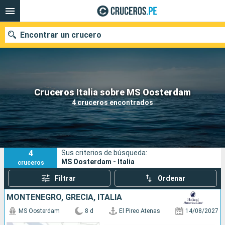
Encontrar un crucero
Nuestros destinos
Cruceros Italia sobre MS Oosterdam
4 cruceros encontrados
Fecha de salida
Puertos
Compañías
4
Sus criterios de búsqueda:
Buscar
MS Oosterdam - Italia
cruceros
Filtrar
Ordenar
MONTENEGRO, GRECIA, ITALIA
MS Oosterdam
8 d
El Pireo Atenas
14/08/2027