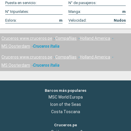
Puesta en servicio:
N° de pasajeros:
N° tripunlates:
Manga:
m
Eslora:
m
Velocidad:
Nudos
Cruceros www.cruceros.pe
Compañías
Holland America
MS Oosterdam
Cruceros Italia
Cruceros www.cruceros.pe
Compañías
Holland America
MS Oosterdam
Cruceros Italia
Barcos más populares
MSC World Europa
Icon of the Seas
Costa Toscana
Cruceros.pe