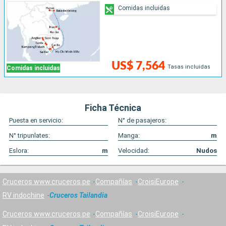
Comidas incluidas
US$ 7,564
Tasas incluidas
Comidas incluidas
Ficha Técnica
Puesta en servicio:
N° de pasajeros:
N° tripunlates:
Manga:
m
Eslora:
m
Velocidad:
Nudos
Cruceros www.cruceros.pe
Compañías
CroisiEurope
RV indochine
Cruceros Tailandia
Cruceros www.cruceros.pe
Compañías
CroisiEurope