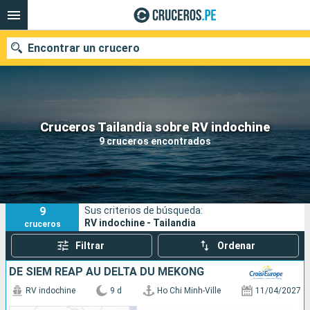
Encontrar un crucero
Nuestros destinos
Cruceros Tailandia sobre RV indochine
9 cruceros encontrados
Fecha de salida
Puertos
Compañías
9
Sus criterios de búsqueda:
Buscar
RV indochine - Tailandia
cruceros
Filtrar
Ordenar
DE SIEM REAP AU DELTA DU MÉKONG
RV indochine
9 d
Ho Chi Minh-Ville
11/04/2027