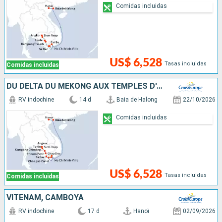
Comidas incluidas
US$ 6,528
Tasas incluidas
Comidas incluidas
DU DELTA DU MÉKONG AUX TEMPLES D'ANGKOR, HANOÏ ET LA BAIE D'ALONG (FORMULE PORT/PORT)
RV indochine
14 d
Baia de Halong
22/10/2026
Comidas incluidas
US$ 6,528
Tasas incluidas
Comidas incluidas
VITENAM, CAMBOYA
RV indochine
17 d
Hanoï
02/09/2026