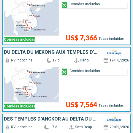
Comidas incluidas
US$ 7,366
Tasas incluidas
Comidas incluidas
DU DELTA DU MÉKONG AUX TEMPLES D'ANGKOR, LES VILLES IMPÉRIALES, HANOÏ ET LA BAIE D'ALONG (FORMULE PORT/PORT)
RV indochine
17 d
Hanoï
19/10/2026
Comidas incluidas
US$ 7,564
Tasas incluidas
Comidas incluidas
DES TEMPLES D'ANGKOR AU DELTA DU MÉKONG, LES VILLES IMPÉRIALES, HANOÏ ET LA BAIE D'ALONG
RV indochine
17 d
Siem Reap
29/09/2026