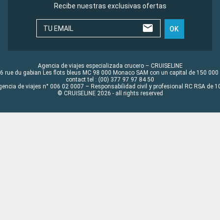
Recibe nuestras exclusivas ofertas
TU EMAIL
OK
Agencia de viajes especializada crucero – CRUISELINE
6 rue du gabian Les flots bleus MC 98 000 Monaco SAM con un capital de 150 000
contact tel : (00) 377 97 97 84 50
gencia de viajes n° 006 02 0007 – Responsabilidad civil y profesional RC RSA de
© CRUISELINE 2026 - all rights reserved