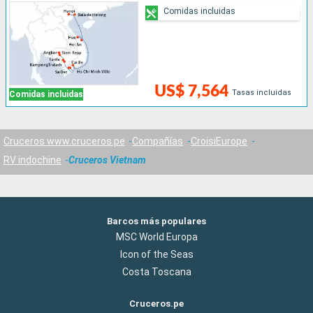
Comidas incluidas
US$ 7,564
Tasas incluidas
Comidas incluidas
Cruceros www.cruceros.pe
Compañías
CroisiEurope
RV indochine
Cruceros Vietnam
Barcos más populares
MSC World Europa
Icon of the Seas
Costa Toscana
Cruceros.pe