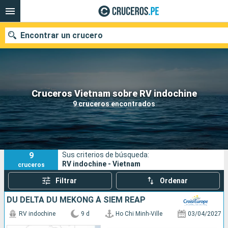
Encontrar un crucero
Nuestros destinos
Cruceros Vietnam sobre RV indochine
9 cruceros encontrados
Fecha de salida
Puertos
Compañías
9
Sus criterios de búsqueda:
Buscar
RV indochine - Vietnam
cruceros
Filtrar
Ordenar
DU DELTA DU MÉKONG À SIEM REAP
RV indochine
9 d
Ho Chi Minh-Ville
03/04/2027