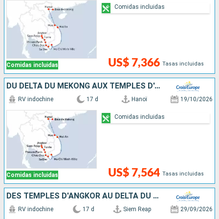
Comidas incluidas
US$ 7,366
Tasas incluidas
Comidas incluidas
DU DELTA DU MÉKONG AUX TEMPLES D'ANGKOR, LES VILLES IMPÉRIALES, HANOÏ ET LA BAIE D'ALONG (FORMULE PORT/PORT)
RV indochine
17 d
Hanoï
19/10/2026
Comidas incluidas
US$ 7,564
Tasas incluidas
Comidas incluidas
DES TEMPLES D'ANGKOR AU DELTA DU MÉKONG, LES VILLES IMPÉRIALES, HANOÏ ET LA BAIE D'ALONG
RV indochine
17 d
Siem Reap
29/09/2026