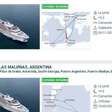
Comidas incluidas
Le Lyrial
15 d
Camarote
Valparaís
03/11/20
LAS MALVINAS, ARGENTINA
a, Paso de Drake, Antartida, South Georgia, Puerto Argentino, Puerto Madryn,
Comidas incluidas
Le Lyrial
19 d
Camarote 
Ushuaia
10/03/20