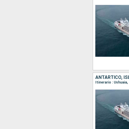
ANTÁRTICO, IS
Itinerario : Ushuai