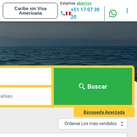
Estamos
abiertos
Caribe sin Visa
+51 17 07 38
Americana
20
Buscar
añías
Búsqueda Avanzada
Ordenar Los más vendidos