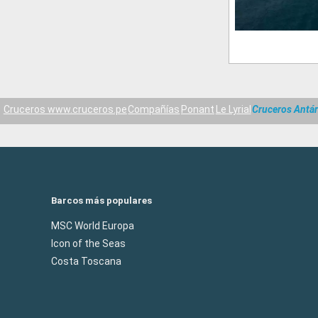
Cruceros www.cruceros.pe
Compañías
Ponant
Le Lyrial
Cruceros Antár
Barcos más populares
MSC World Europa
Icon of the Seas
Costa Toscana