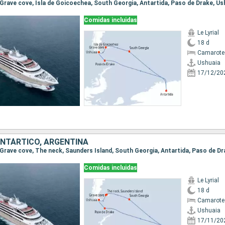
, Grave cove, Isla de Goicoechea, South Georgia, Antartida, Paso de Drake, Us
Comidas incluidas
Le Lyrial
18 d
Camarote 
Ushuaia
17/12/20
ANTÁRTICO, ARGENTINA
, Grave cove, The neck, Saunders Island, South Georgia, Antartida, Paso de D
Comidas incluidas
Le Lyrial
18 d
Camarote 
Ushuaia
17/11/20