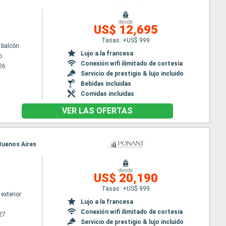
desde
US$ 12,695
Tasas: +US$ 999
 balcón
Lujo a la francesa
o
Conexión wifi ilimitado de cortesía
26
Servicio de prestigio & lujo incluido
Bebidas incluidas
Comidas incluidas
VER LAS OFERTAS
 Buenos Aires
desde
US$ 20,190
Tasas: +US$ 999
exterior
Lujo a la francesa
Conexión wifi ilimitado de cortesía
27
Servicio de prestigio & lujo incluido