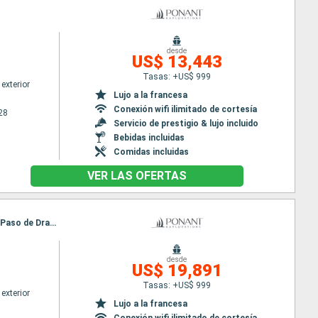
desde
US$ 13,443
Tasas: +US$ 999
exterior
Lujo a la francesa
Conexión wifi ilimitado de cortesía
28
Servicio de prestigio & lujo incluido
Bebidas incluidas
Comidas incluidas
VER LAS OFERTAS
Itinerario : Ushuaia, Grave cove, Isla de Goicoechea, Puerto Argentino, South Georgia, Antartida, Paso de Drake, Ushuaia
desde
US$ 19,891
Tasas: +US$ 999
exterior
Lujo a la francesa
Conexión wifi ilimitado de cortesía