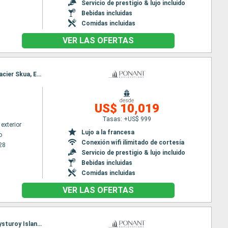
Servicio de prestigio & lujo incluido
Bebidas incluidas
Comidas incluidas
VER LAS OFERTAS
Itinerario : Valparaíso, Isla de Chiloe, Pulluche Canal, Toronto, Suduroy Island, Eysturoy Island, Glacier Skua, Estero Las Montanas, Magallanes (Estrecho), Gudhjem, Islas Tuckers, Streymoy Island, Îles Charcot, Puerto Williams, Ushuaia
desde
US$ 10,019
Tasas: +US$ 999
exterior
Lujo a la francesa
o
Conexión wifi ilimitado de cortesía
28
Servicio de prestigio & lujo incluido
Bebidas incluidas
Comidas incluidas
VER LAS OFERTAS
Itinerario : Valparaíso, Isla de Chiloe, Pulluche Canal, Toronto, English Passage, Suduroy Island, Eysturoy Island, Glacier Skua, Estero Las Montanas, Magallanes (Estrecho), Gudhjem, Islas Tuckers, Streymoy Island, Îles Charcot, Puerto Williams, Ushuaia