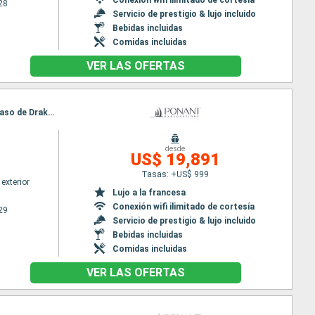
28
Servicio de prestigio & lujo incluido
Bebidas incluidas
Comidas incluidas
VER LAS OFERTAS
Itinerario : Ushuaia, Grave cove, Isla de Goicoechea, Volunteer Point, South Georgia, Antartida, Paso de Drake, Ushuaia
desde
US$ 19,891
Tasas: +US$ 999
exterior
Lujo a la francesa
Conexión wifi ilimitado de cortesía
29
Servicio de prestigio & lujo incluido
Bebidas incluidas
Comidas incluidas
VER LAS OFERTAS