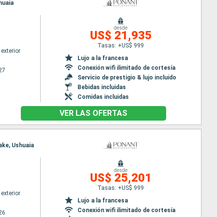
huaia
desde
US$ 21,935
Tasas: +US$ 999
exterior
Lujo a la francesa
Conexión wifi ilimitado de cortesía
27
Servicio de prestigio & lujo incluido
Bebidas incluidas
Comidas incluidas
VER LAS OFERTAS
rake, Ushuaia
desde
US$ 25,201
Tasas: +US$ 999
exterior
Lujo a la francesa
Conexión wifi ilimitado de cortesía
26