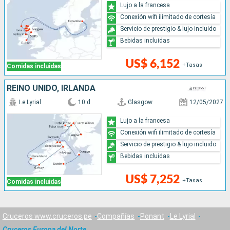
Lujo a la francesa
Conexión wifi ilimitado de cortesía
Servicio de prestigio & lujo incluido
Bebidas incluidas
US$ 6,152
+Tasas
Comidas incluidas
REINO UNIDO, IRLANDA
Le Lyrial
10 d
Glasgow
12/05/2027
Lujo a la francesa
Conexión wifi ilimitado de cortesía
Servicio de prestigio & lujo incluido
Bebidas incluidas
US$ 7,252
+Tasas
Comidas incluidas
Cruceros www.cruceros.pe
Compañías
Ponant
Le Lyrial
Cruceros Europa del Norte