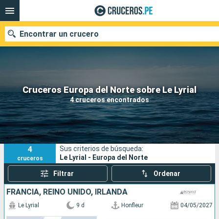
Encontrar un crucero
Nuestros destinos
Cruceros Europa del Norte sobre Le Lyrial
4 cruceros encontrados
Fecha de salida
Puertos
Compañías
4
Sus criterios de búsqueda:
Buscar
Le Lyrial - Europa del Norte
cruceros
Filtrar
Ordenar
FRANCIA, REINO UNIDO, IRLANDA
Le Lyrial
9 d
Honfleur
04/05/2027