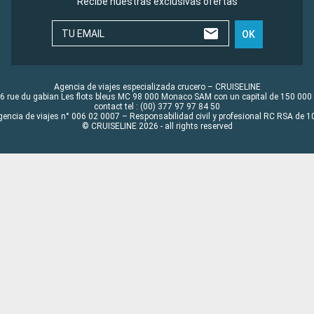
Recibe nuestras exclusivas ofertas
TU EMAIL
OK
Agencia de viajes especializada crucero – CRUISELINE
6 rue du gabian Les flots bleus MC 98 000 Monaco SAM con un capital de 150 000
contact tel : (00) 377 97 97 84 50
gencia de viajes n° 006 02 0007 – Responsabilidad civil y profesional RC RSA de
© CRUISELINE 2026 - all rights reserved