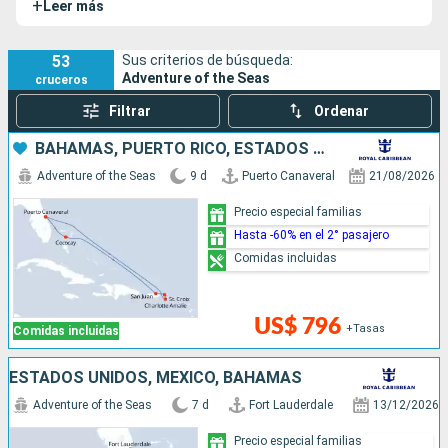
+
Leer más
Seas
. Este imponente barco es famoso por sus numerosas
instalaciones y actividades de entretenimientos a bordo.
53
Sus criterios de búsqueda:
Adventure of the Seas
cruceros
Filtrar
Ordenar
BAHAMAS, PUERTO RICO, ESTADOS UNIDOS
Adventure of the Seas
9 d
Puerto Canaveral
21/08/2026
Precio especial familias
Hasta -60% en el 2° pasajero
Comidas incluidas
US$ 796
+Tasas
Comidas incluidas
ESTADOS UNIDOS, MÉXICO, BAHAMAS
Adventure of the Seas
7 d
Fort Lauderdale
13/12/2026
Precio especial familias