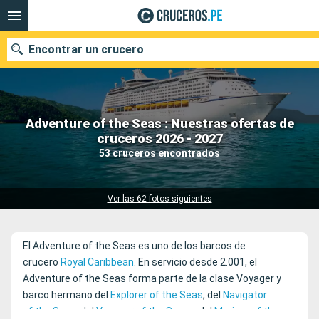
Encontrar un crucero
Adventure of the Seas : Nuestras ofertas de
Nuestros destinos
cruceros 2026 - 2027
53 cruceros encontrados
Fecha de salida
Puertos
Compañías
Ver las 62 fotos siguientes
Buscar
El Adventure of the Seas es uno de los barcos de
crucero
Royal Caribbean
. En servicio desde 2.001, el
Adventure of the Seas forma parte de la clase Voyager y
barco hermano del
Explorer of the Seas
, del
Navigator
of the Seas
, del
Voyager of the Seas
y del
Mariner of the