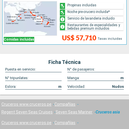
Propinas incluidas
Noche pre-crucero incluida*
Servicio de lavanderia incluido
Restaurantes de especialidades y
bebidas premium incluidos
US$ 57,710
Tasas incluidas
Comidas incluidas
Ficha Técnica
Puesta en servicio:
N° de pasajeros:
N° tripunlates:
Manga:
m
Eslora:
m
Velocidad:
Nudos
Cruceros www.cruceros.pe
Compañías
Regent Seven Seas Cruises
Seven Seas Mariner
Cruceros asia
Cruceros www.cruceros.pe
Compañías