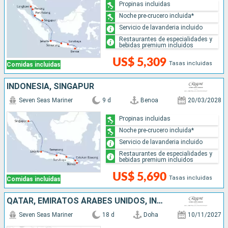
Propinas incluidas
Noche pre-crucero incluida*
Servicio de lavanderia incluido
Restaurantes de especialidades y
bebidas premium incluidos
US$ 5,309
Tasas incluidas
Comidas incluidas
INDONESIA, SINGAPUR
Seven Seas Mariner
9 d
Benoa
20/03/2028
Propinas incluidas
Noche pre-crucero incluida*
Servicio de lavanderia incluido
Restaurantes de especialidades y
bebidas premium incluidos
US$ 5,690
Tasas incluidas
Comidas incluidas
QATAR, EMIRATOS ÁRABES UNIDOS, INDIA, MALDIVAS, SRI LANKA, TAILANDIA, SINGAPUR
Seven Seas Mariner
18 d
Doha
10/11/2027