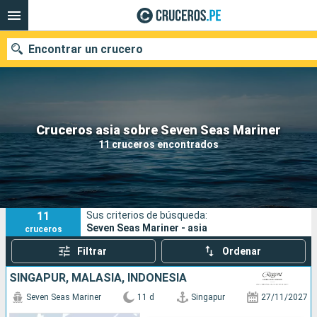
Encontrar un crucero
Nuestros destinos
Cruceros asia sobre Seven Seas Mariner
11 cruceros encontrados
Fecha de salida
Puertos
Compañías
11
Sus criterios de búsqueda:
Buscar
Seven Seas Mariner - asia
cruceros
Filtrar
Ordenar
SINGAPUR, MALASIA, INDONESIA
Seven Seas Mariner
11 d
Singapur
27/11/2027