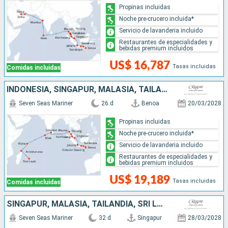
Propinas incluidas
Noche pre-crucero incluida*
Servicio de lavanderia incluido
Restaurantes de especialidades y
bebidas premium incluidos
US$ 16,787
Tasas incluidas
Comidas incluidas
INDONESIA, SINGAPUR, MALASIA, TAILANDIA, SRI LANKA, MALDIVAS, SEYCHELLES, MADAGASCAR, MAURICE
Seven Seas Mariner
26 d
Benoa
20/03/2028
Propinas incluidas
Noche pre-crucero incluida*
Servicio de lavanderia incluido
Restaurantes de especialidades y
bebidas premium incluidos
US$ 19,189
Tasas incluidas
Comidas incluidas
SINGAPUR, MALASIA, TAILANDIA, SRI LANKA, MALDIVAS, SEYCHELLES, MADAGASCAR, MAURICE, FRANCIA, SUDAFRICA
Seven Seas Mariner
32 d
Singapur
28/03/2028