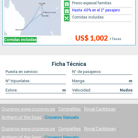
Precio especial familias
Hasta -60% en el 2° pasajero
Comidas incluidas
US$ 1,002
+Tasas
Comidas incluidas
Ficha Técnica
Puesta en servicio:
N° de pasajeros:
N° tripunlates:
Manga:
m
Eslora:
m
Velocidad:
Nudos
Cruceros www.cruceros.pe
Compañías
Royal Caribbean
Anthem of the Seas
Cruceros Vanuatu
Cruceros www.cruceros.pe
Compañías
Royal Caribbean
Anthem of the Seas
Cruceros Vanuatu