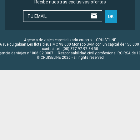
Recibe nuestras exclusivas ofertas
TU EMAIL
OK
Agencia de viajes especializada crucero – CRUISELINE
6 rue du gabian Les flots bleus MC 98 000 Monaco SAM con un capital de 150 000
contact tel : (00) 377 97 97 84 50
gencia de viajes n° 006 02 0007 – Responsabilidad civil y profesional RC RSA de
© CRUISELINE 2026 - all rights reserved