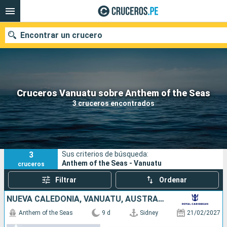
Encontrar un crucero
Nuestros destinos
Cruceros Vanuatu sobre Anthem of the Seas
3 cruceros encontrados
Fecha de salida
Puertos
Compañías
3
Sus criterios de búsqueda:
Buscar
Anthem of the Seas - Vanuatu
cruceros
Filtrar
Ordenar
NUEVA CALEDONIA, VANUATU, AUSTRALIA
Anthem of the Seas
9 d
Sidney
21/02/2027