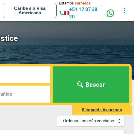
Estamos
cerrados
Caribe sin Visa
+51 17 07 38
Americana
20
stice
Buscar
añías
Búsqueda Avanzada
Ordenar Los más vendidos