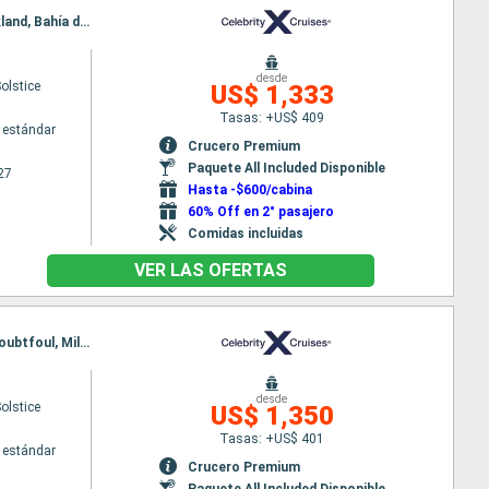
Itinerario : Sidney, Milford sound, Doubtfoul, Dusky sound, Dunedin, Christchurch, Tauranga, Auckland, Bahía de Islandia, Sidney
desde
Solstice
US$ 1,333
Tasas: +US$ 409
 estándar
Crucero Premium
Paquete All Included Disponible
27
Hasta -$600/cabina
60% Off en 2° pasajero
Comidas incluidas
VER LAS OFERTAS
Itinerario : Auckland, Tauranga, Napier, Picton, Wellington, Christchurch, Dunedin, Dusky sound, Doubtfoul, Milford sound, Sidney
desde
Solstice
US$ 1,350
Tasas: +US$ 401
 estándar
Crucero Premium
Paquete All Included Disponible