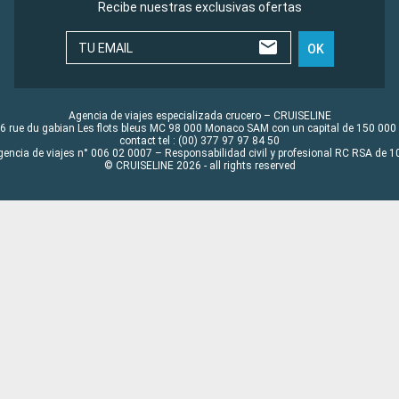
Recibe nuestras exclusivas ofertas
TU EMAIL
OK
Agencia de viajes especializada crucero – CRUISELINE
6 rue du gabian Les flots bleus MC 98 000 Monaco SAM con un capital de 150 000
contact tel : (00) 377 97 97 84 50
gencia de viajes n° 006 02 0007 – Responsabilidad civil y profesional RC RSA de
© CRUISELINE 2026 - all rights reserved