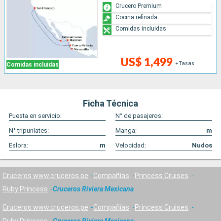
Crucero Premium
Cocina refinada
Comidas incluidas
US$ 1,499
+Tasas
Comidas incluidas
Ficha Técnica
Puesta en servicio:
N° de pasajeros:
N° tripunlates:
Manga:
m
Eslora:
m
Velocidad:
Nudos
Cruceros www.cruceros.pe
Compañías
Princess Cruises
Ruby Princess
Cruceros Riviera Mexicana
Cruceros www.cruceros.pe
Compañías
Princess Cruises
Ruby Princess
Cruceros Riviera Mexicana