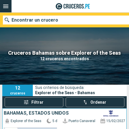
Encontrar un crucero
Nuestros destinos
Cruceros Bahamas sobre Explorer of the Seas
12 cruceros encontrados
Fecha de salida
Puertos
Compañías
12
Sus criterios de búsqueda:
Buscar
Explorer of the Seas - Bahamas
cruceros
Filtrar
Ordenar
BAHAMAS, ESTADOS UNIDOS
Explorer of the Seas
5 d
Puerto Canaveral
15/02/2027