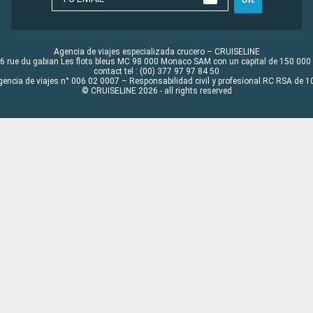
Agencia de viajes especializada crucero – CRUISELINE
6 rue du gabian Les flots bleus MC 98 000 Monaco SAM con un capital de 150 000
contact tel : (00) 377 97 97 84 50
gencia de viajes n° 006 02 0007 – Responsabilidad civil y profesional RC RSA de
© CRUISELINE 2026 - all rights reserved