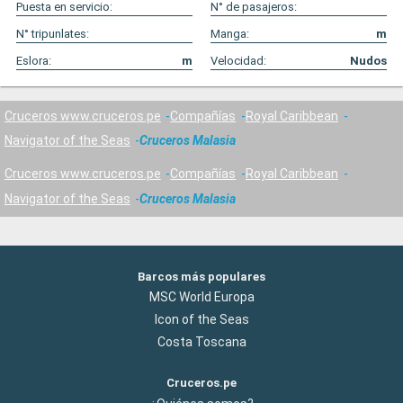
Puesta en servicio:
N° de pasajeros:
N° tripunlates:
Manga:
m
Eslora:
m
Velocidad:
Nudos
Cruceros www.cruceros.pe
Compañías
Royal Caribbean
Navigator of the Seas
Cruceros Malasia
Cruceros www.cruceros.pe
Compañías
Royal Caribbean
Navigator of the Seas
Cruceros Malasia
Barcos más populares
MSC World Europa
Icon of the Seas
Costa Toscana
Cruceros.pe