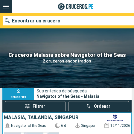
Encontrar un crucero
Nuestros destinos
Cruceros Malasia sobre Navigator of the Seas
2 cruceros encontrados
Fecha de salida
Puertos
Compañías
2
Sus criterios de búsqueda:
Buscar
Navigator of the Seas - Malasia
cruceros
Filtrar
Ordenar
MALASIA, TAILANDIA, SINGAPUR
Navigator of the Seas
6 d
Singapur
19/11/2026