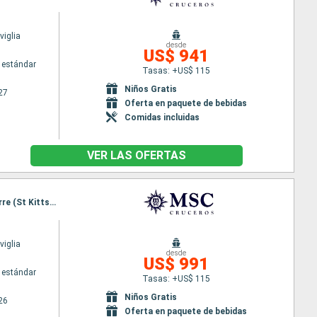
iglia
desde
US$ 941
 estándar
Tasas: +US$ 115
Niños Gratis
27
Oferta en paquete de bebidas
Comidas incluidas
VER LAS OFERTAS
Itinerario : Miami, Grand Turk, Ocean cay MSC marine reserve, Nassau, Miami, San Juan, Basseterre (St Kitts), Charlotte Amalie, Amber Cove, Miami
iglia
desde
US$ 991
 estándar
Tasas: +US$ 115
Niños Gratis
26
Oferta en paquete de bebidas