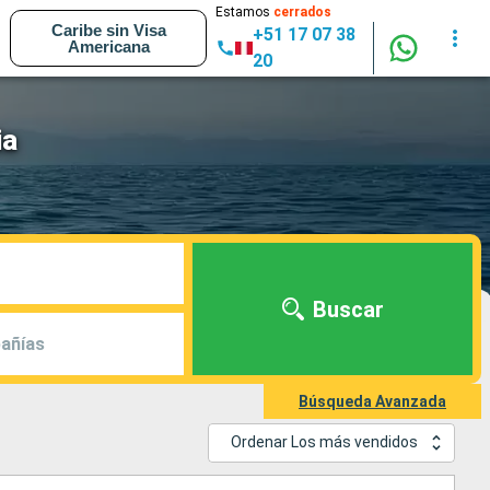
Estamos
cerrados
Caribe sin Visa
+51 17 07 38
Americana
20
ia
Buscar
añías
Búsqueda Avanzada
Ordenar Los más vendidos