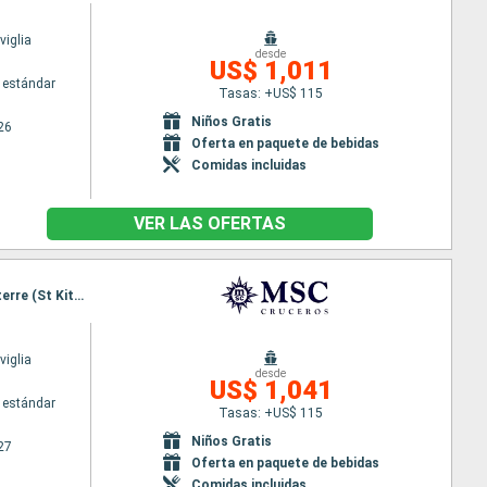
iglia
desde
US$ 1,011
 estándar
Tasas: +US$ 115
Niños Gratis
26
Oferta en paquete de bebidas
Comidas incluidas
VER LAS OFERTAS
Itinerario : Miami, Grand Turk, Ocean cay MSC marine reserve, Nassau, Miami, Philipsburg, Basseterre (St Kitts), Charlotte Amalie, Amber Cove, Miami
iglia
desde
US$ 1,041
 estándar
Tasas: +US$ 115
Niños Gratis
27
Oferta en paquete de bebidas
Comidas incluidas