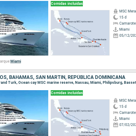
Comidas incluidas
MSC Merav
15 d
Camarote
Miami
05/12/20
arque:
Miami
OS, BAHAMAS, SAN MARTÍN, REPÚBLICA DOMINICANA
Comidas incluidas
MSC Merav
15 d
Camarote
Miami
07/02/20