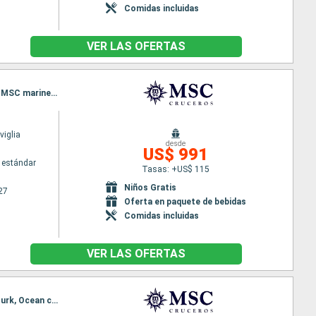
Comidas incluidas
VER LAS OFERTAS
Itinerario : Miami, Nassau, San Juan, Philipsburg, Charlotte Amalie, Miami, Grand Turk, Ocean cay MSC marine reserve, Nassau, Miami
iglia
desde
US$ 991
 estándar
Tasas: +US$ 115
Niños Gratis
27
Oferta en paquete de bebidas
Comidas incluidas
VER LAS OFERTAS
Itinerario : Miami, San Juan, Basseterre (St Kitts), Charlotte Amalie, Amber Cove, Miami, Grand Turk, Ocean cay MSC marine reserve, Nassau, Miami