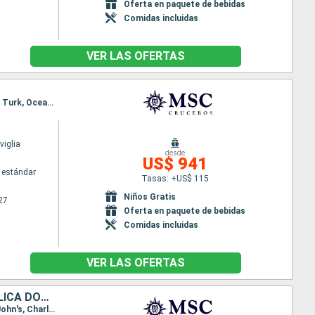
Oferta en paquete de bebidas
Comidas incluidas
VER LAS OFERTAS
Itinerario : Miami, Philipsburg, Basseterre (St Kitts), Charlotte Amalie, Amber Cove, Miami, Grand Turk, Ocean cay MSC marine reserve, Nassau, Miami
iglia
desde
US$ 941
 estándar
Tasas: +US$ 115
Niños Gratis
27
Oferta en paquete de bebidas
Comidas incluidas
VER LAS OFERTAS
ESTADOS UNIDOS, BAHAMAS, SAN MARTÍN, ANTIGUA Y BARBUDA, REPÚBLICA DOMINICANA
Itinerario : Miami, Grand Turk, Ocean cay MSC marine reserve, Nassau, Miami, Philipsburg, Saint John's, Charlotte Amalie, Puerto Plata, Miami