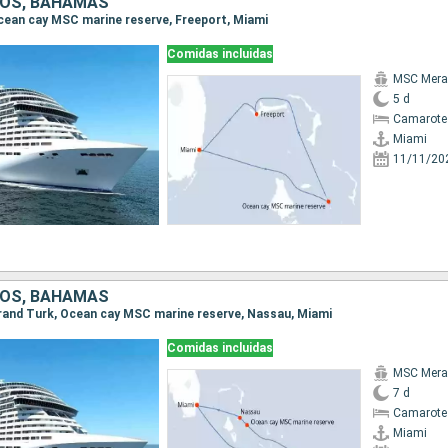
DOS, BAHAMAS
 Ocean cay MSC marine reserve, Freeport, Miami
Comidas incluidas
MSC Merav
5 d
Camarote
Miami
11/11/20
DOS, BAHAMAS
 Grand Turk, Ocean cay MSC marine reserve, Nassau, Miami
Comidas incluidas
MSC Merav
7 d
Camarote
Miami