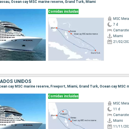
 Nassau, Ocean cay MSC marine reserve, Grand Turk, Miami
Comidas incluidas
MSC Merav
7 d
Camarote
Miami
21/02/20
TADOS UNIDOS
Comidas incluidas
MSC Merav
11 d
Camarote
Miami
11/11/20