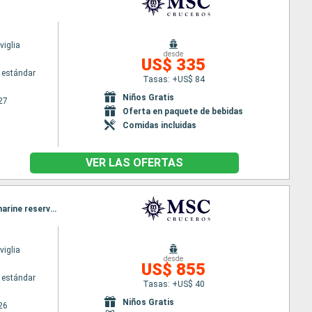
iglia
desde
US$ 335
 estándar
Tasas: +US$ 84
Niños Gratis
27
Oferta en paquete de bebidas
Comidas incluidas
VER LAS OFERTAS
Itinerario : Miami, Ocean cay MSC marine reserve, Freeport, Miami, Grand Turk, Ocean cay MSC marine reserve, Nassau, Miami
iglia
desde
US$ 855
 estándar
Tasas: +US$ 40
Niños Gratis
26