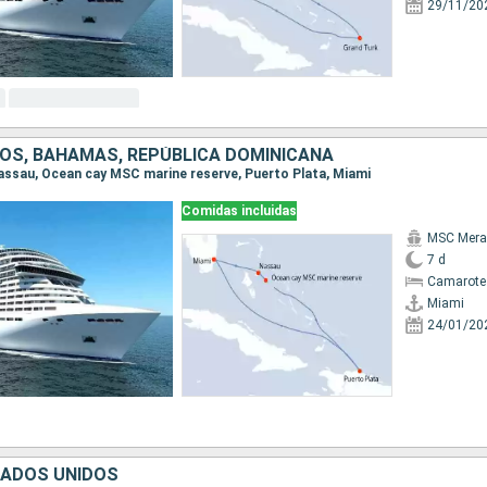
29/11/20
OS, BAHAMAS, REPÚBLICA DOMINICANA
 Nassau, Ocean cay MSC marine reserve, Puerto Plata, Miami
Comidas incluidas
MSC Merav
7 d
Camarote
Miami
24/01/20
TADOS UNIDOS