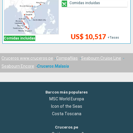
Comidas incluidas
US$ 10,517
+Tasas
Comidas incluidas
Cruceros www.cruceros.pe
Compañías
Seabourn Cruise Line
Seabourn Encore
Cruceros Malasia
Barcos más populares
MSC World Europa
Icon of the Seas
Costa Toscana
Cruceros.pe