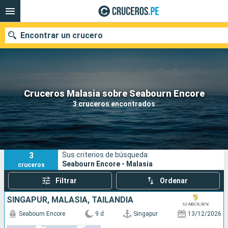
Encontrar un crucero
Nuestros destinos
Cruceros Malasia sobre Seabourn Encore
3 cruceros encontrados
Fecha de salida
Puertos
Compañías
3
Sus criterios de búsqueda:
Buscar
Seabourn Encore - Malasia
cruceros
Filtrar
Ordenar
SINGAPUR, MALASIA, TAILANDIA
Seabourn Encore
9 d
Singapur
13/12/2026