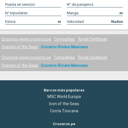
Puesta en servicio:
N° de pasajeros:
N° tripunlates:
Manga:
m
Eslora:
m
Velocidad:
Nudos
Cruceros www.cruceros.pe
Compañías
Royal Caribbean
Ovation of the Seas
Cruceros Riviera Mexicana
Cruceros www.cruceros.pe
Compañías
Royal Caribbean
Ovation of the Seas
Cruceros Riviera Mexicana
Barcos más populares
MSC World Europa
Icon of the Seas
Costa Toscana
Cruceros.pe