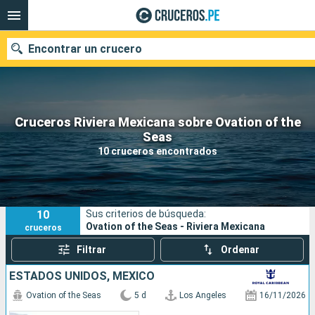
Encontrar un crucero
Cruceros Riviera Mexicana sobre Ovation of the
Nuestros destinos
Seas
10 cruceros encontrados
Fecha de salida
Puertos
Compañías
10
Sus criterios de búsqueda:
Buscar
Ovation of the Seas - Riviera Mexicana
cruceros
Filtrar
Ordenar
ESTADOS UNIDOS, MÉXICO
Ovation of the Seas
5 d
Los Angeles
16/11/2026