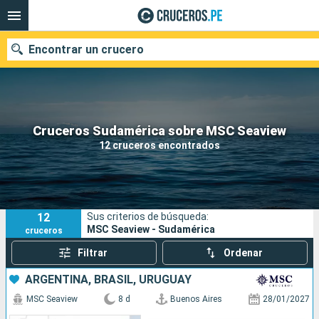
Encontrar un crucero
Nuestros destinos
Cruceros Sudamérica sobre MSC Seaview
12 cruceros encontrados
Fecha de salida
Puertos
Compañías
12
Sus criterios de búsqueda:
Buscar
MSC Seaview - Sudamérica
cruceros
Filtrar
Ordenar
ARGENTINA, BRASIL, URUGUAY
MSC Seaview
8 d
Buenos Aires
28/01/2027