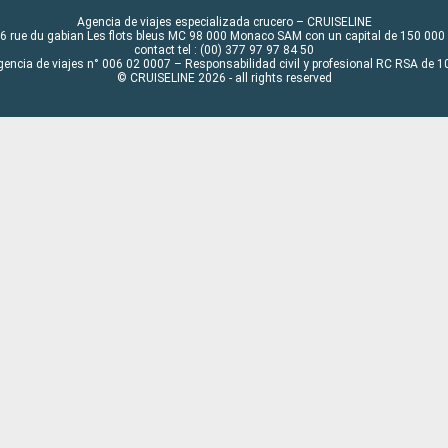
Agencia de viajes especializada crucero – CRUISELINE
6 rue du gabian Les flots bleus MC 98 000 Monaco SAM con un capital de 150 000
contact tel : (00) 377 97 97 84 50
gencia de viajes n° 006 02 0007 – Responsabilidad civil y profesional RC RSA de
© CRUISELINE 2026 - all rights reserved