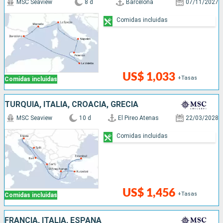
MSC Seaview
8 d
Barcelona
07/11/2027
Comidas incluidas
US$ 1,033
+Tasas
Comidas incluidas
TURQUÍA, ITALIA, CROACIA, GRECIA
MSC Seaview
10 d
El Pireo Atenas
22/03/2028
Comidas incluidas
US$ 1,456
+Tasas
Comidas incluidas
FRANCIA, ITALIA, ESPAÑA