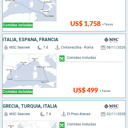
US$ 1,758
+Tasas
Comidas incluidas
ITALIA, ESPAÑA, FRANCIA
MSC Seaview
7 d
Civitavecchia - Roma
08/11/2026
Comidas incluidas
US$ 499
+Tasas
Comidas incluidas
GRECIA, TURQUÍA, ITALIA
MSC Seaview
7 d
El Pireo Atenas
02/11/2028
Comidas incluidas