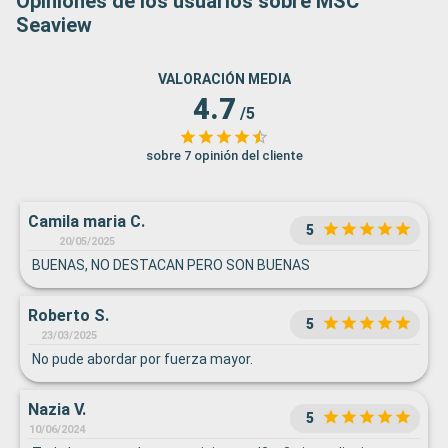
Opiniones de los usuarios sobre MSC
Seaview
VALORACIÓN MEDIA
4.7
/5
sobre 7 opinión del cliente
Camila maria C.
5
20/05/2025
BUENAS, NO DESTACAN PERO SON BUENAS
Roberto S.
5
23/03/2025
No pude abordar por fuerza mayor.
Nazia V.
5
10/06/2024