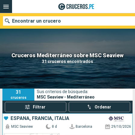
Encontrar un crucero
Nuestros destinos
Cruceros Mediterráneo sobre MSC Seaview
31 cruceros encontrados
Fecha de salida
Puertos
Compañías
31
Sus criterios de búsqueda:
Buscar
MSC Seaview - Mediterráneo
cruceros
Filtrar
Ordenar
ESPAÑA, FRANCIA, ITALIA
MSC Seaview
8 d
Barcelona
29/10/2026