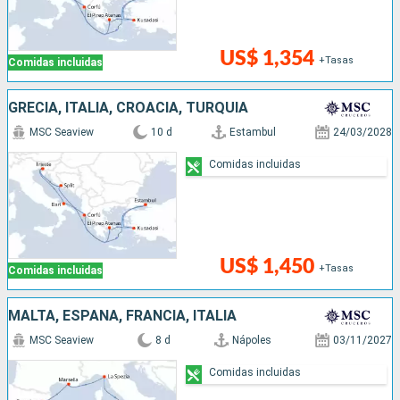
US$ 1,354
+Tasas
Comidas incluidas
GRECIA, ITALIA, CROACIA, TURQUÍA
MSC Seaview
10 d
Estambul
24/03/2028
Comidas incluidas
US$ 1,450
+Tasas
Comidas incluidas
MALTA, ESPAÑA, FRANCIA, ITALIA
MSC Seaview
8 d
Nápoles
03/11/2027
Comidas incluidas