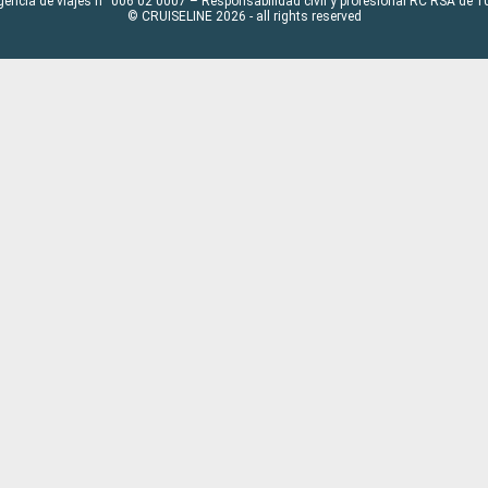
gencia de viajes n° 006 02 0007 – Responsabilidad civil y profesional RC RSA de
© CRUISELINE 2026 - all rights reserved