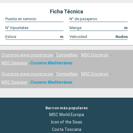
Ficha Técnica
Puesta en servicio:
N° de pasajeros:
N° tripunlates:
Manga:
m
Eslora:
m
Velocidad:
Nudos
Cruceros www.cruceros.pe
Compañías
MSC Cruceros
MSC Seaview
Cruceros Mediterráneo
Cruceros www.cruceros.pe
Compañías
MSC Cruceros
MSC Seaview
Cruceros Mediterráneo
Barcos más populares
MSC World Europa
Icon of the Seas
Costa Toscana