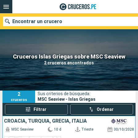
Encontrar un crucero
Nuestros destinos
Cruceros Islas Griegas sobre MSC Seaview
2 cruceros encontrados
Fecha de salida
Puertos
Compañías
2
Sus criterios de búsqueda:
Buscar
MSC Seaview - Islas Griegas
cruceros
Filtrar
Ordenar
CROACIA, TURQUÍA, GRECIA, ITALIA
MSC Seaview
10 d
Trieste
30/10/2028