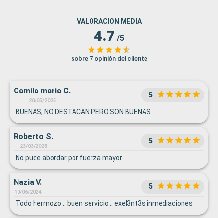
VALORACIÓN MEDIA
4.7
/5
sobre 7 opinión del cliente
Camila maria C.
5
20/05/2025
BUENAS, NO DESTACAN PERO SON BUENAS
Roberto S.
5
23/03/2025
No pude abordar por fuerza mayor.
Nazia V.
5
10/06/2024
Todo hermozo .. buen servicio .. exel3nt3s inmediaciones