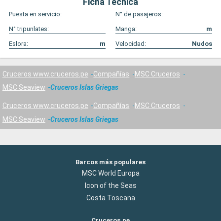
Ficha Técnica
Puesta en servicio:
N° de pasajeros:
N° tripunlates:
Manga:
m
Eslora:
m
Velocidad:
Nudos
Cruceros www.cruceros.pe
Compañías
MSC Cruceros
MSC Seaview
Cruceros Islas Griegas
Cruceros www.cruceros.pe
Compañías
MSC Cruceros
MSC Seaview
Cruceros Islas Griegas
Barcos más populares
MSC World Europa
Icon of the Seas
Costa Toscana
Cruceros.pe