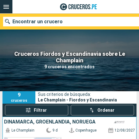
Encontrar un crucero
Cruceros Fiordos y Escandinavia sobre Le
Nuestros destinos
Champlain
9 cruceros encontrados
Fecha de salida
Puertos
Compañías
9
Sus criterios de búsqueda:
Buscar
Le Champlain - Fiordos y Escandinavia
cruceros
Filtrar
Ordenar
DINAMARCA, GROENLANDIA, NORUEGA
Le Champlain
9 d
Copenhague
12/08/2027