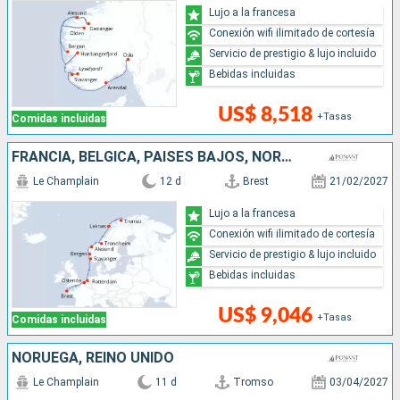
Lujo a la francesa
Conexión wifi ilimitado de cortesía
Servicio de prestigio & lujo incluido
Bebidas incluidas
US$ 8,518
+Tasas
Comidas incluidas
FRANCIA, BÉLGICA, PAISES BAJOS, NORUEGA
Le Champlain
12 d
Brest
21/02/2027
Lujo a la francesa
Conexión wifi ilimitado de cortesía
Servicio de prestigio & lujo incluido
Bebidas incluidas
US$ 9,046
+Tasas
Comidas incluidas
NORUEGA, REINO UNIDO
Le Champlain
11 d
Tromso
03/04/2027