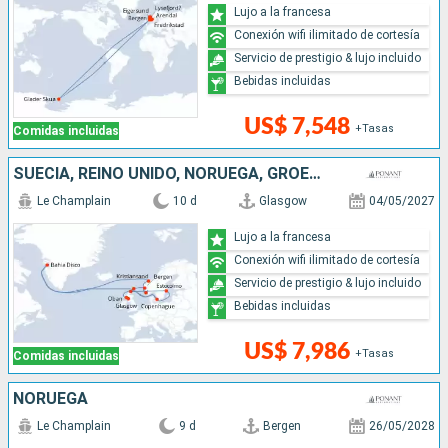
Lujo a la francesa
Conexión wifi ilimitado de cortesía
Servicio de prestigio & lujo incluido
Bebidas incluidas
US$ 7,548
+Tasas
Comidas incluidas
SUECIA, REINO UNIDO, NORUEGA, GROENLANDIA, DINAMARCA
Le Champlain
10 d
Glasgow
04/05/2027
Lujo a la francesa
Conexión wifi ilimitado de cortesía
Servicio de prestigio & lujo incluido
Bebidas incluidas
US$ 7,986
+Tasas
Comidas incluidas
NORUEGA
Le Champlain
9 d
Bergen
26/05/2028