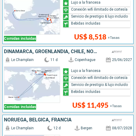
Lujo a la francesa
Conexión wifi ilimitado de cortesía
Servicio de prestigio & lujo incluido
Bebidas incluidas
US$ 8,518
+Tasas
Comidas incluidas
DINAMARCA, GROENLANDIA, CHILE, NORUEGA
Le Champlain
11 d
Copenhague
25/06/2027
Lujo a la francesa
Conexión wifi ilimitado de cortesía
Servicio de prestigio & lujo incluido
Bebidas incluidas
US$ 11,495
+Tasas
Comidas incluidas
NORUEGA, BÉLGICA, FRANCIA
Le Champlain
12 d
Bergen
08/07/2028