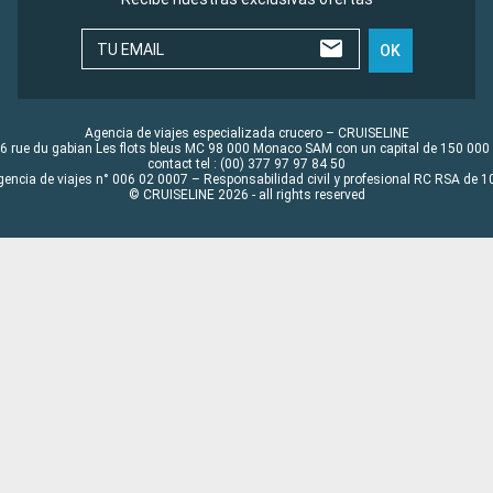
TU EMAIL
OK
Agencia de viajes especializada crucero – CRUISELINE
6 rue du gabian Les flots bleus MC 98 000 Monaco SAM con un capital de 150 000
contact tel : (00) 377 97 97 84 50
gencia de viajes n° 006 02 0007 – Responsabilidad civil y profesional RC RSA de
© CRUISELINE 2026 - all rights reserved