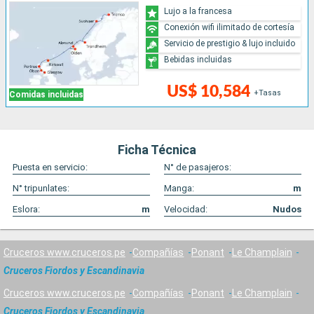
Lujo a la francesa
Conexión wifi ilimitado de cortesía
Servicio de prestigio & lujo incluido
Bebidas incluidas
US$ 10,584
+Tasas
Comidas incluidas
Ficha Técnica
Puesta en servicio:
N° de pasajeros:
N° tripunlates:
Manga:
m
Eslora:
m
Velocidad:
Nudos
Cruceros www.cruceros.pe
Compañías
Ponant
Le Champlain
Cruceros Fiordos y Escandinavia
Cruceros www.cruceros.pe
Compañías
Ponant
Le Champlain
Cruceros Fiordos y Escandinavia