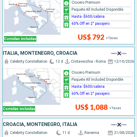
Crucero Premium
Paquete All Included Disponible
Hasta -$600/cabina
60% Off en 2° pasajero
US$ 792
+Tasas
Comidas incluidas
ITALIA, MONTENEGRO, CROACIA
Celebrity Constellation
12 d
Civitavecchia - Roma
12/10/2026
Crucero Premium
Paquete All Included Disponible
Hasta -$600/cabina
60% Off en 2° pasajero
US$ 1,088
+Tasas
Comidas incluidas
CROACIA, MONTENEGRO, ITALIA
Celebrity Constellation
11 d
Ravenna
21/08/2026