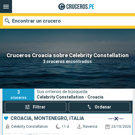
Encontrar un crucero
Nuestros destinos
Cruceros Croacia sobre Celebrity Constellation
3 cruceros encontrados
Fecha de salida
Puertos
Compañías
3
Sus criterios de búsqueda:
Buscar
Celebrity Constellation - Croacia
cruceros
Filtrar
Ordenar
CROACIA, MONTENEGRO, ITALIA
Celebrity Constellation
11 d
Ravenna
23/10/2026