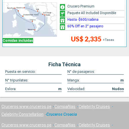
Crucero Premium
Paquete All Included Disponible
Hasta -$600/cabina
60% Off en 2° pasajero
US$ 2,335
+Tasas
Comidas incluidas
Ficha Técnica
Puesta en servicio:
N° de pasajeros:
N° tripunlates:
Manga:
m
Eslora:
m
Velocidad:
Nudos
Cruceros www.cruceros.pe
Compañías
Celebrity Cruises
Celebrity Constellation
Cruceros Croacia
Cruceros www.cruceros.pe
Compañías
Celebrity Cruises