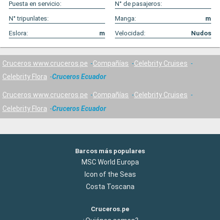
Puesta en servicio:
N° de pasajeros:
N° tripunlates:
Manga:
m
Eslora:
m
Velocidad:
Nudos
Cruceros www.cruceros.pe
Compañías
Celebrity Cruises
Celebrity Flora
Cruceros Ecuador
Cruceros www.cruceros.pe
Compañías
Celebrity Cruises
Celebrity Flora
Cruceros Ecuador
Barcos más populares
MSC World Europa
Icon of the Seas
Costa Toscana
Cruceros.pe