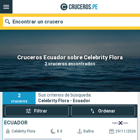
Encontrar un crucero
Nuestros destinos
Cruceros Ecuador sobre Celebrity Flora
2 cruceros encontrados
Fecha de salida
Puertos
Compañías
2
Sus criterios de búsqueda:
Buscar
Celebrity Flora - Ecuador
cruceros
Filtrar
Ordenar
ECUADOR
Celebrity Flora
8 d
Baltra
29/11/2026