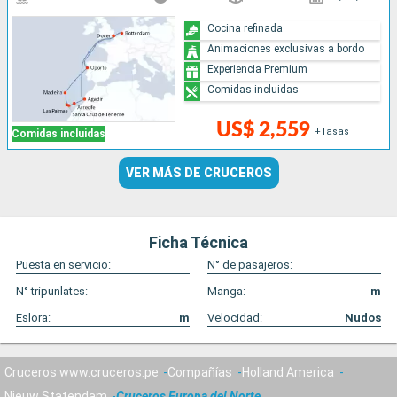
Cocina refinada
Animaciones exclusivas a bordo
Experiencia Premium
Comidas incluidas
US$ 2,559
+Tasas
Comidas incluidas
VER MÁS DE CRUCEROS
Ficha Técnica
Puesta en servicio:
N° de pasajeros:
N° tripunlates:
Manga:
m
Eslora:
m
Velocidad:
Nudos
Cruceros www.cruceros.pe
Compañías
Holland America
Nieuw Statendam
Cruceros Europa del Norte