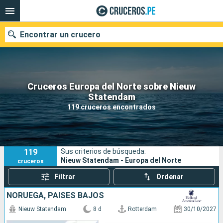
Encontrar un crucero
Cruceros Europa del Norte sobre Nieuw
Nuestros destinos
Statendam
119 cruceros encontrados
Fecha de salida
Puertos
Compañías
119
Sus criterios de búsqueda:
Buscar
Nieuw Statendam - Europa del Norte
cruceros
Filtrar
Ordenar
NORUEGA, PAISES BAJOS
Nieuw Statendam
8 d
Rotterdam
30/10/2027