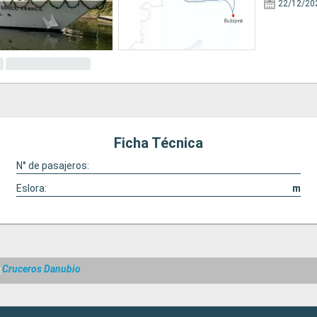
22/12/20
Ficha Técnica
N° de pasajeros:
Eslora:
m
e
Cruceros Danubio