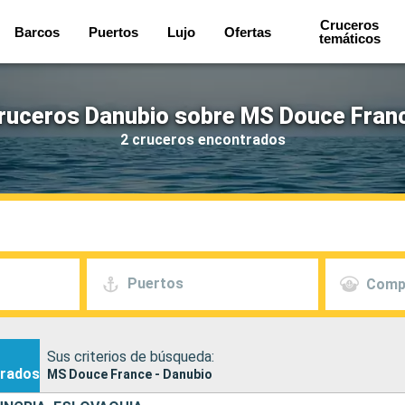
Cruceros
Barcos
Puertos
Lujo
Ofertas
temáticos
ruceros Danubio sobre MS Douce Fran
2 cruceros encontrados
Puertos
Comp
Sus criterios de búsqueda:
rados
MS Douce France - Danubio