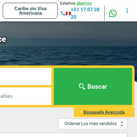
Estamos
abiertos
Caribe sin Visa
+51 17 07 38
Americana
20
ce
Buscar
añías
Búsqueda Avanzada
Ordenar Los más vendidos