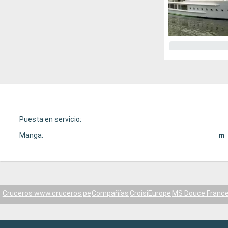
Puesta en servicio:
Manga:
m
Cruceros www.cruceros.pe
Compañías
CroisiEurope
MS Douce Franc