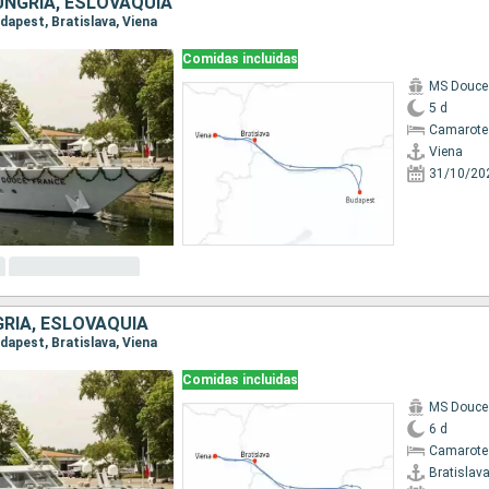
UNGRÍA, ESLOVAQUIA
udapest, Bratislava, Viena
Comidas incluidas
MS Douce
5 d
Camarote 
Viena
31/10/20
GRÍA, ESLOVAQUIA
udapest, Bratislava, Viena
Comidas incluidas
MS Douce
6 d
Camarote 
Bratislav