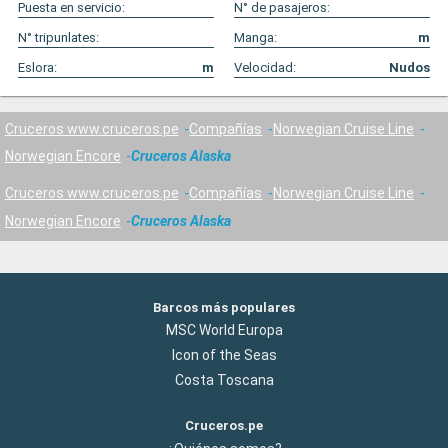
Puesta en servicio:
N° de pasajeros:
N° tripunlates:
Manga:
m
Eslora:
m
Velocidad:
Nudos
Cruceros www.cruceros.pe
Compañías
Norwegian Cruise Line
Norwegian Encore
Cruceros Alaska
Cruceros www.cruceros.pe
Compañías
Norwegian Cruise Line
Norwegian Encore
Cruceros Alaska
Barcos más populares
MSC World Europa
Icon of the Seas
Costa Toscana
Cruceros.pe