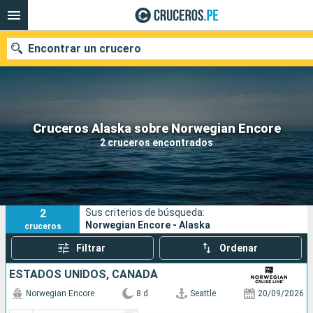
Encontrar un crucero
Nuestros destinos
Cruceros Alaska sobre Norwegian Encore
2 cruceros encontrados
Fecha de salida
Puertos
Compañías
2
Sus criterios de búsqueda:
Buscar
Norwegian Encore - Alaska
cruceros
Filtrar
Ordenar
ESTADOS UNIDOS, CANADÁ
Norwegian Encore
8 d
Seattle
20/09/2026