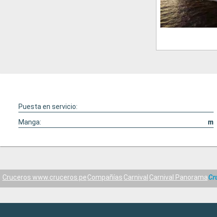
Puesta en servicio:
Manga:
m
Cruceros www.cruceros.pe
Compañías
Carnival
Carnival Panorama
Cr