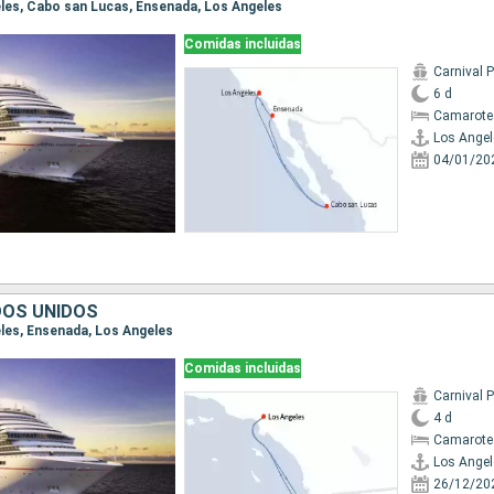
geles, Cabo san Lucas, Ensenada, Los Angeles
Comidas incluidas
Carnival
6 d
Camarote
Los Angel
04/01/20
DOS UNIDOS
eles, Ensenada, Los Angeles
Comidas incluidas
Carnival
4 d
Camarote
Los Angel
26/12/20