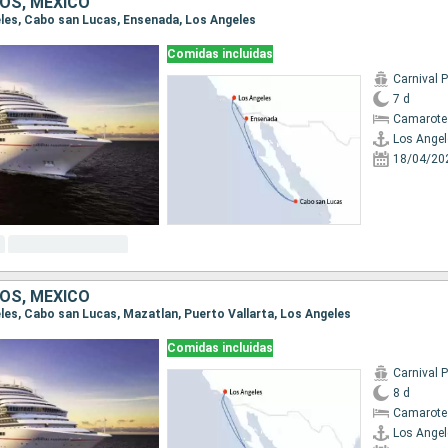
OS, MÉXICO
geles, Cabo san Lucas, Ensenada, Los Angeles
Comidas incluidas
Carnival
7 d
Camarote
Los Angel
18/04/20
OS, MÉXICO
eles, Cabo san Lucas, Mazatlan, Puerto Vallarta, Los Angeles
Comidas incluidas
Carnival
8 d
Camarote
Los Angel