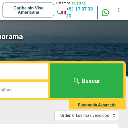
Estamos
abiertos
Caribe sin Visa
+51 17 07 38
Americana
20
anorama
Buscar
añías
Búsqueda Avanzada
Ordenar Los más vendidos