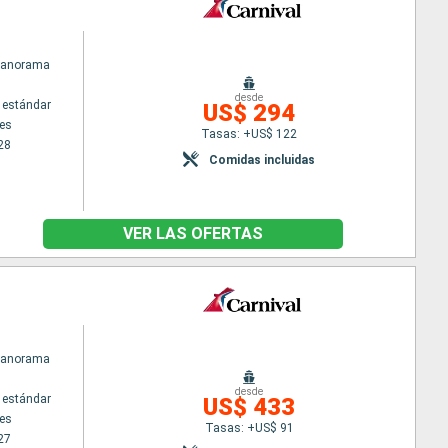
 Panorama
desde
 estándar
US$ 294
es
Tasas: +US$ 122
28
Comidas incluidas
VER LAS OFERTAS
 Panorama
desde
 estándar
US$ 433
es
Tasas: +US$ 91
27