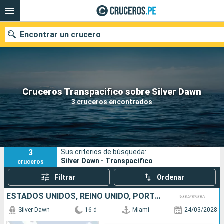
Encontrar un crucero
Nuestros destinos
Cruceros Transpacifico sobre Silver Dawn
3 cruceros encontrados
Fecha de salida
Puertos
Compañías
3
Sus criterios de búsqueda:
Buscar
Silver Dawn - Transpacifico
cruceros
Filtrar
Ordenar
ESTADOS UNIDOS, REINO UNIDO, PORTUGAL
Silver Dawn
16 d
Miami
24/03/2028