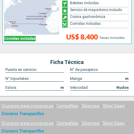
Bebidas incluidas
Servicio de mayordomo incluido
Cocina gastronómica
Comidas incluidas
US$ 8,400
Tasas incluidas
Comidas incluidas
Ficha Técnica
Puesta en servicio:
N° de pasajeros:
N° tripunlates:
Manga:
m
Eslora:
m
Velocidad:
Nudos
Cruceros www.cruceros.pe
Compañías
Silversea
Silver Dawn
Cruceros Transpacifico
Cruceros www.cruceros.pe
Compañías
Silversea
Silver Dawn
Cruceros Transpacifico