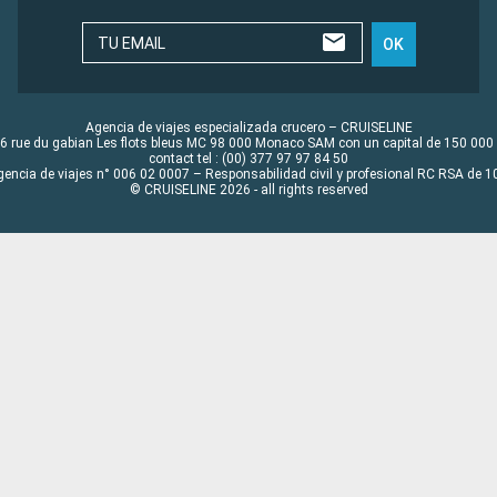
TU EMAIL
OK
Agencia de viajes especializada crucero – CRUISELINE
6 rue du gabian Les flots bleus MC 98 000 Monaco SAM con un capital de 150 000
contact tel : (00) 377 97 97 84 50
gencia de viajes n° 006 02 0007 – Responsabilidad civil y profesional RC RSA de
© CRUISELINE 2026 - all rights reserved