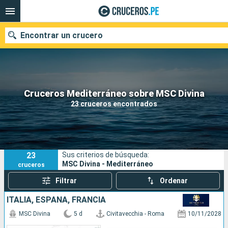
Encontrar un crucero
Nuestros destinos
Cruceros Mediterráneo sobre MSC Divina
23 cruceros encontrados
Fecha de salida
Puertos
Compañías
23
Sus criterios de búsqueda:
Buscar
MSC Divina - Mediterráneo
cruceros
Filtrar
Ordenar
ITALIA, ESPAÑA, FRANCIA
MSC Divina
5 d
Civitavecchia - Roma
10/11/2028