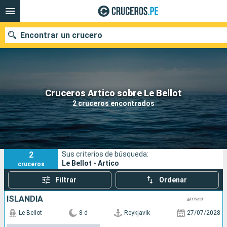
Encontrar un crucero
Nuestros destinos
Cruceros Artico sobre Le Bellot
2 cruceros encontrados
Fecha de salida
Puertos
Compañías
2
Sus criterios de búsqueda:
Buscar
Le Bellot - Artico
cruceros
Filtrar
Ordenar
ISLANDIA
Le Bellot
8 d
Reykjavik
27/07/2028