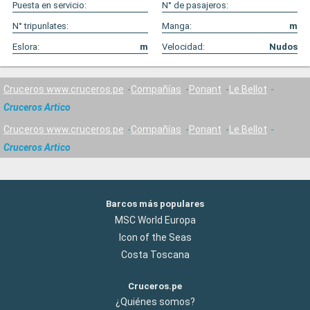
Puesta en servicio:
N° de pasajeros:
N° tripunlates:
Manga:
m
Eslora:
m
Velocidad:
Nudos
Cruceros www.cruceros.pe
Compañías
Ponant
Le Bellot
Cruceros Artico
Cruceros www.cruceros.pe
Compañías
Ponant
Le Bellot
Cruceros Artico
Barcos más populares
MSC World Europa
Icon of the Seas
Costa Toscana
Cruceros.pe
¿Quiénes somos?