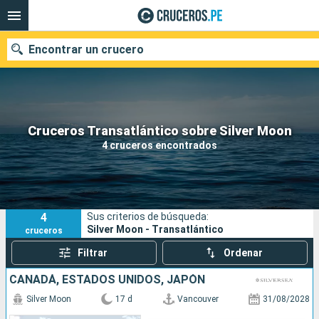
Encontrar un crucero
Nuestros destinos
Cruceros Transatlántico sobre Silver Moon
4 cruceros encontrados
Fecha de salida
Puertos
Compañías
4
Sus criterios de búsqueda:
Buscar
Silver Moon - Transatlántico
cruceros
Filtrar
Ordenar
CANADÁ, ESTADOS UNIDOS, JAPÓN
Silver Moon
17 d
Vancouver
31/08/2028