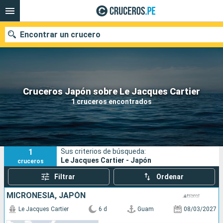
Encontrar un crucero
Nuestros destinos
Cruceros Japón sobre Le Jacques Cartier
1 cruceros encontrados
Fecha de salida
Puertos
Compañías
1
Sus criterios de búsqueda:
Buscar
Le Jacques Cartier - Japón
cruceros
Filtrar
Ordenar
MICRONESIA, JAPÓN
Le Jacques Cartier
6 d
Guam
08/03/2027