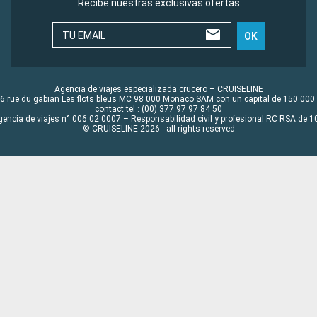
Recibe nuestras exclusivas ofertas
TU EMAIL
OK
Agencia de viajes especializada crucero – CRUISELINE
6 rue du gabian Les flots bleus MC 98 000 Monaco SAM con un capital de 150 000
contact tel : (00) 377 97 97 84 50
gencia de viajes n° 006 02 0007 – Responsabilidad civil y profesional RC RSA de
© CRUISELINE 2026 - all rights reserved