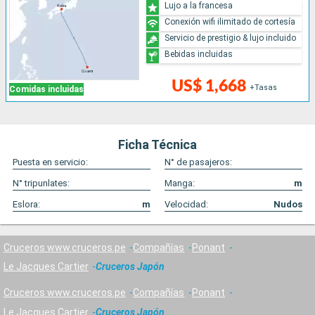
Lujo a la francesa
Conexión wifi ilimitado de cortesía
Servicio de prestigio & lujo incluido
Bebidas incluidas
US$ 1,668
+Tasas
Comidas incluidas
Ficha Técnica
Puesta en servicio:
N° de pasajeros:
N° tripunlates:
Manga:
m
Eslora:
m
Velocidad:
Nudos
Cruceros www.cruceros.pe
Compañías
Ponant
Le Jacques Cartier
Cruceros Japón
Cruceros www.cruceros.pe
Compañías
Ponant
Le Jacques Cartier
Cruceros Japón