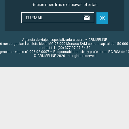
Recibe nuestras exclusivas ofertas
TU EMAIL
OK
Agencia de viajes especializada crucero – CRUISELINE
6 rue du gabian Les flots bleus MC 98 000 Monaco SAM con un capital de 150 000
contact tel : (00) 377 97 97 84 50
gencia de viajes n° 006 02 0007 – Responsabilidad civil y profesional RC RSA de
© CRUISELINE 2026 - all rights reserved