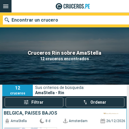
Encontrar un crucero
Nuestros destinos
Cruceros Rin sobre AmaStella
12 cruceros encontrados
Fecha de salida
Puertos
Compañías
12
Sus criterios de búsqueda:
Buscar
AmaStella - Rin
cruceros
Filtrar
Ordenar
BÉLGICA, PAISES BAJOS
AmaStella
8 d
Amsterdam
26/12/2026