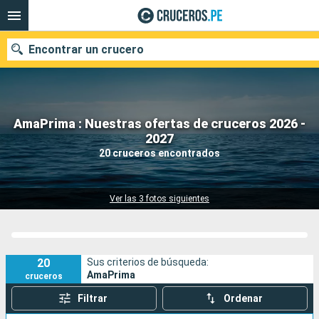
Encontrar un crucero
AmaPrima : Nuestras ofertas de cruceros 2026 -
Nuestros destinos
2027
20 cruceros encontrados
Fecha de salida
Puertos
Compañías
Ver las 3 fotos siguientes
Buscar
20
Sus criterios de búsqueda:
AmaPrima
cruceros
Filtrar
Ordenar