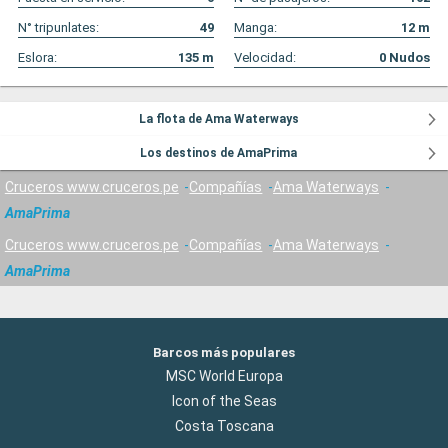
N° tripunlates:
49
Manga:
12
m
Eslora:
135
m
Velocidad:
0
Nudos
La flota de Ama Waterways
Los destinos de AmaPrima
Cruceros www.cruceros.pe
Compañías
Ama Waterways
AmaPrima
Cruceros www.cruceros.pe
Compañías
Ama Waterways
AmaPrima
Barcos más populares
MSC World Europa
Icon of the Seas
Costa Toscana