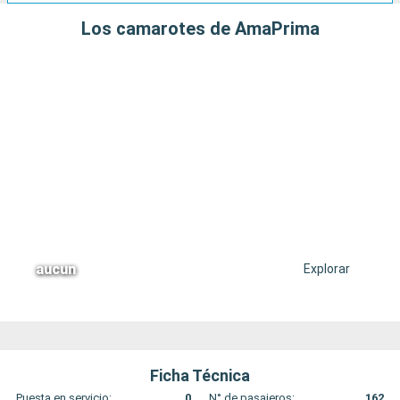
Los camarotes de AmaPrima
aucun
Explorar
Ficha Técnica
Puesta en servicio:
0
N° de pasajeros:
162