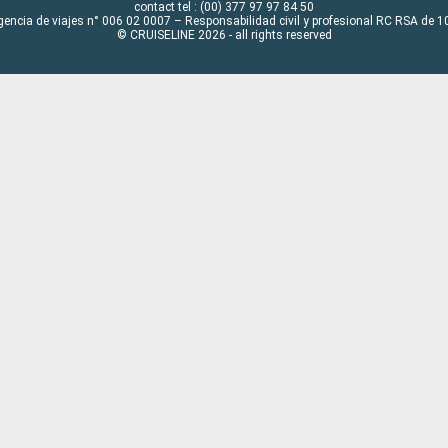
contact tel : (00) 377 97 97 84 50
gencia de viajes n° 006 02 0007 – Responsabilidad civil y profesional RC RSA de
© CRUISELINE 2026 - all rights reserved