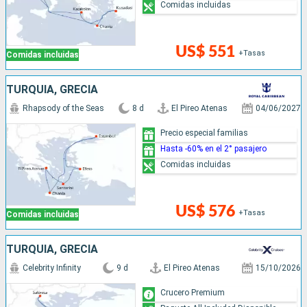
Comidas incluidas
US$ 551
+Tasas
Comidas incluidas
TURQUÍA, GRECIA
Rhapsody of the Seas
8 d
El Pireo Atenas
04/06/2027
Precio especial familias
Hasta -60% en el 2° pasajero
Comidas incluidas
US$ 576
+Tasas
Comidas incluidas
TURQUÍA, GRECIA
Celebrity Infinity
9 d
El Pireo Atenas
15/10/2026
Crucero Premium