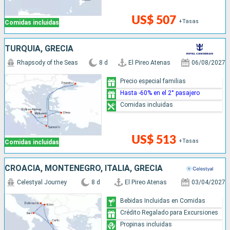
US$ 507
+Tasas
Comidas incluidas
TURQUÍA, GRECIA
Rhapsody of the Seas
8 d
El Pireo Atenas
06/08/2027
Precio especial familias
Hasta -60% en el 2° pasajero
Comidas incluidas
US$ 513
+Tasas
Comidas incluidas
CROACIA, MONTENEGRO, ITALIA, GRECIA
Celestyal Journey
8 d
El Pireo Atenas
03/04/2027
Bebidas Incluidas en Comidas
Crédito Regalado para Excursiones
Propinas incluidas