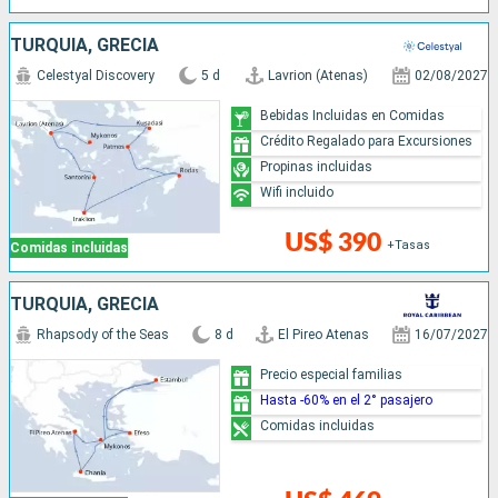
TURQUÍA, GRECIA
Celestyal Discovery
5 d
Lavrion (Atenas)
02/08/2027
Bebidas Incluidas en Comidas
Crédito Regalado para Excursiones
Propinas incluidas
Wifi incluido
US$ 390
+Tasas
Comidas incluidas
TURQUÍA, GRECIA
Rhapsody of the Seas
8 d
El Pireo Atenas
16/07/2027
Precio especial familias
Hasta -60% en el 2° pasajero
Comidas incluidas