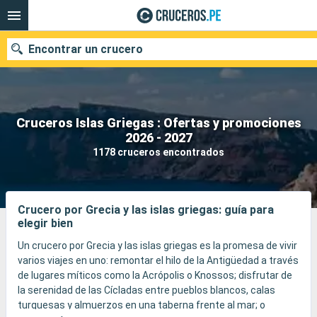
Encontrar un crucero
Cruceros Islas Griegas : Ofertas y promociones
Nuestros destinos
2026 - 2027
1178 cruceros encontrados
Fecha de salida
Puertos
Compañías
Crucero por Grecia y las islas griegas: guía para
elegir bien
Buscar
Un crucero por Grecia y las islas griegas es la promesa de vivir
varios viajes en uno: remontar el hilo de la Antigüedad a través
de lugares míticos como la Acrópolis o Knossos; disfrutar de
la serenidad de las Cícladas entre pueblos blancos, calas
turquesas y almuerzos en una taberna frente al mar; o