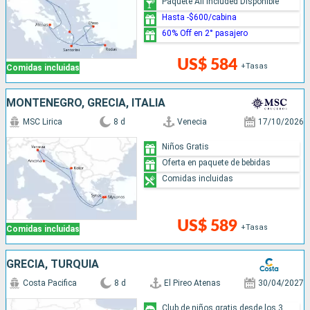
Paquete All Included Disponible
Hasta -$600/cabina
60% Off en 2° pasajero
US$ 584
+Tasas
Comidas incluidas
MONTENEGRO, GRECIA, ITALIA
MSC Lirica
8 d
Venecia
17/10/2026
Niños Gratis
Oferta en paquete de bebidas
Comidas incluidas
US$ 589
+Tasas
Comidas incluidas
GRECIA, TURQUÍA
Costa Pacifica
8 d
El Pireo Atenas
30/04/2027
Club de niños gratis desde los 3