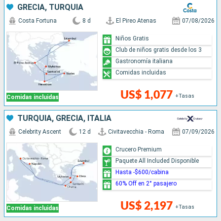
GRECIA, TURQUÍA
Costa Fortuna
8 d
El Pireo Atenas
07/08/2026
Niños Gratis
Club de niños gratis desde los 3
Gastronomía italiana
Comidas incluidas
US$ 1,077
+Tasas
Comidas incluidas
TURQUÍA, GRECIA, ITALIA
Celebrity Ascent
12 d
Civitavecchia - Roma
07/09/2026
Crucero Premium
Paquete All Included Disponible
Hasta -$600/cabina
60% Off en 2° pasajero
US$ 2,197
+Tasas
Comidas incluidas