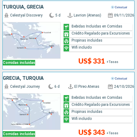
TURQUÍA, GRECIA
Celestyal Discovery
5 d
Lavrion (Atenas)
09/11/2026
Bebidas Incluidas en Comidas
Crédito Regalado para Excursiones
Propinas incluidas
Wifi incluido
US$ 331
+Tasas
Comidas incluidas
GRECIA, TURQUÍA
Celestyal Journey
6 d
El Pireo Atenas
24/10/2026
Bebidas Incluidas en Comidas
Crédito Regalado para Excursiones
Propinas incluidas
Wifi incluido
US$ 343
+Tasas
Comidas incluidas