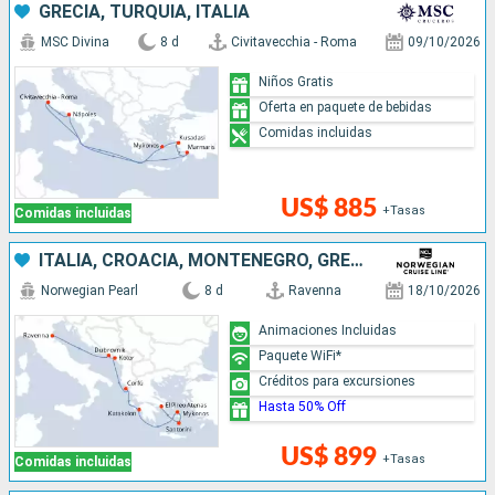
GRECIA, TURQUÍA, ITALIA
MSC Divina
8 d
Civitavecchia - Roma
09/10/2026
Niños Gratis
Oferta en paquete de bebidas
Comidas incluidas
US$ 885
+Tasas
Comidas incluidas
ITALIA, CROACIA, MONTENEGRO, GRECIA
Norwegian Pearl
8 d
Ravenna
18/10/2026
Animaciones Incluidas
Paquete WiFi*
Créditos para excursiones
Hasta 50% Off
US$ 899
+Tasas
Comidas incluidas