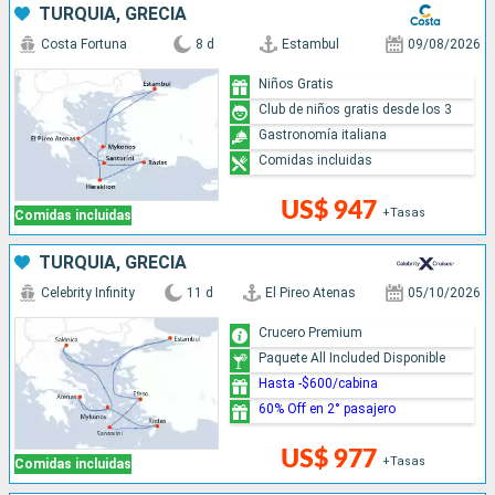
TURQUÍA, GRECIA
Costa Fortuna
8 d
Estambul
09/08/2026
Niños Gratis
Club de niños gratis desde los 3
Gastronomía italiana
Comidas incluidas
US$ 947
+Tasas
Comidas incluidas
TURQUÍA, GRECIA
Celebrity Infinity
11 d
El Pireo Atenas
05/10/2026
Crucero Premium
Paquete All Included Disponible
Hasta -$600/cabina
60% Off en 2° pasajero
US$ 977
+Tasas
Comidas incluidas