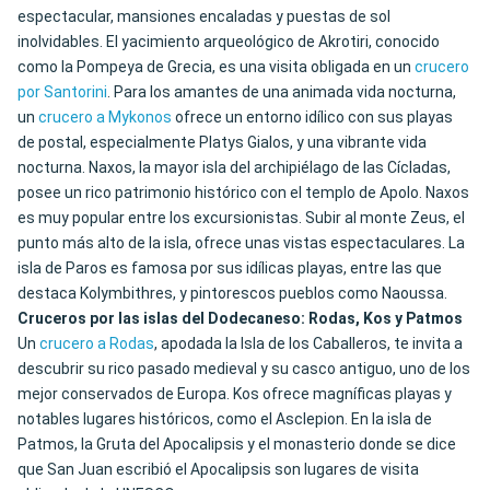
espectacular, mansiones encaladas y puestas de sol
inolvidables. El yacimiento arqueológico de Akrotiri, conocido
como la Pompeya de Grecia, es una visita obligada en un
crucero
por Santorini
. Para los amantes de una animada vida nocturna,
un
crucero a Mykonos
ofrece un entorno idílico con sus playas
de postal, especialmente Platys Gialos, y una vibrante vida
nocturna. Naxos, la mayor isla del archipiélago de las Cícladas,
posee un rico patrimonio histórico con el templo de Apolo. Naxos
es muy popular entre los excursionistas. Subir al monte Zeus, el
punto más alto de la isla, ofrece unas vistas espectaculares. La
isla de Paros es famosa por sus idílicas playas, entre las que
destaca Kolymbithres, y pintorescos pueblos como Naoussa.
Cruceros por las islas del Dodecaneso: Rodas, Kos y Patmos
Un
crucero a Rodas
, apodada la Isla de los Caballeros, te invita a
descubrir su rico pasado medieval y su casco antiguo, uno de los
mejor conservados de Europa. Kos ofrece magníficas playas y
notables lugares históricos, como el Asclepion. En la isla de
Patmos, la Gruta del Apocalipsis y el monasterio donde se dice
que San Juan escribió el Apocalipsis son lugares de visita