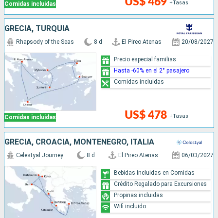
US$ 469
+Tasas
Comidas incluidas
GRECIA, TURQUÍA
Rhapsody of the Seas
8 d
El Pireo Atenas
20/08/2027
Precio especial familias
Hasta -60% en el 2° pasajero
Comidas incluidas
US$ 478
+Tasas
Comidas incluidas
GRECIA, CROACIA, MONTENEGRO, ITALIA
Celestyal Journey
8 d
El Pireo Atenas
06/03/2027
Bebidas Incluidas en Comidas
Crédito Regalado para Excursiones
Propinas incluidas
Wifi incluido