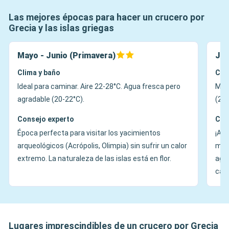
Las mejores épocas para hacer un crucero por
Grecia y las islas griegas
Mayo - Junio (Primavera)
Jul
Clima y baño
Cli
Ideal para caminar. Aire 22-28°C. Agua fresca pero
Much
agradable (20-22°C).
(26°
Consejo experto
Con
Época perfecta para visitar los yacimientos
¡Amb
arqueológicos (Acrópolis, Olimpia) sin sufrir un calor
melt
extremo. La naturaleza de las islas está en flor.
agr
calu
Lugares imprescindibles de un crucero por Grecia