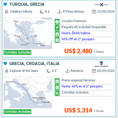
TURQUÍA, GRECIA
Celebrity Infinity
8 d
El Pireo Atenas
23/08/2026
Crucero Premium
Paquete All Included Disponible
Hasta -$600/cabina
60% Off en 2° pasajero
US$ 2,480
+Tasas
Comidas incluidas
GRECIA, CROACIA, ITALIA
Explorer of the Seas
8 d
Ravenna
05/09/2026
Precio especial familias
Hasta -60% en el 2° pasajero
Comidas incluidas
US$ 5,314
+Tasas
Comidas incluidas