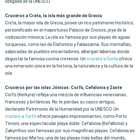
obligada de la UNESCO.
Cruceros a Creta, la isla más grande de Grecia
Creta, la mayor isla de Grecia, posee un rico patrimonio histórico,
personificado en el majestuoso Palacio de Cnosos, joya de la
civilización minoica. La isla es famosa por sus playas de aguas
turquesas, como las de Elafonissi y Falassarna. Sus montañas,
salpicadas de pueblos encantadores, albergan
tabernas
donde
degustar la famosa cocina cretense. Un
crucero a Creta
ofrece
una inmersión única en la historia, la naturaleza y la cultura de la
isla.
Cruceros por las islas Jónicas: Corfú, Cefalonia y Zante
Corfú (Kerkyra) refleja una mezcla de influencias venecianas,
francesas y británicas.
No te pierdas su casco antiguo
,
declarado Patrimonio de la Humanidad por la UNESCO. Un
crucero a Corfú
ofrece paisajes impresionantes, como Porto
Timoni, una espectacular playa doble. Cefalonia (Kefallonia) y
Zakynthos son famosas por sus magníficas playas. Cefalonia es
famosa por Myrtos, una de las playas más bellas del mundo,