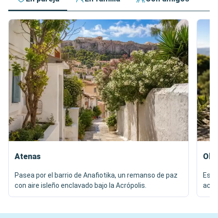
Atenas
Oly
Pasea por el barrio de Anafiotika, un remanso de paz
Escá
con aire isleño enclavado bajo la Acrópolis.
acei