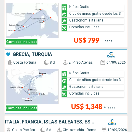
Niños Gratis
Club de niños gratis desde los 3
Gastronomía italiana
Comidas incluidas
US$ 799
+Tasas
Comidas incluidas
GRECIA, TURQUÍA
Costa Fortuna
8 d
El Pireo Atenas
04/09/2026
Niños Gratis
Club de niños gratis desde los 3
Gastronomía italiana
Comidas incluidas
US$ 1,348
+Tasas
Comidas incluidas
ITALIA, FRANCIA, ISLAS BALEARES, ESPAÑA
Costa Pacifica
8 d
Civitavecchia - Roma
19/09/2026