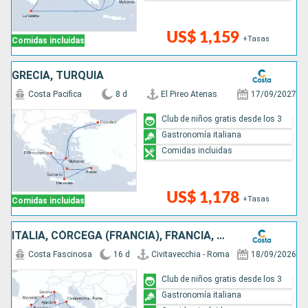
US$ 1,159
+Tasas
Comidas incluidas
GRECIA, TURQUÍA
Costa Pacifica
8 d
El Pireo Atenas
17/09/2027
Club de niños gratis desde los 3
Gastronomía italiana
Comidas incluidas
US$ 1,178
+Tasas
Comidas incluidas
ITALIA, CÓRCEGA (FRANCIA), FRANCIA, ESPAÑA, ISLAS BALEARES, MALTA, GRECIA
Costa Fascinosa
16 d
Civitavecchia - Roma
18/09/2026
Club de niños gratis desde los 3
Gastronomía italiana