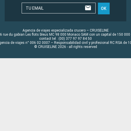
TU EMAIL
OK
Agencia de viajes especializada crucero – CRUISELINE
6 rue du gabian Les flots bleus MC 98 000 Monaco SAM con un capital de 150 000
contact tel : (00) 377 97 97 84 50
gencia de viajes n° 006 02 0007 – Responsabilidad civil y profesional RC RSA de
© CRUISELINE 2026 - all rights reserved