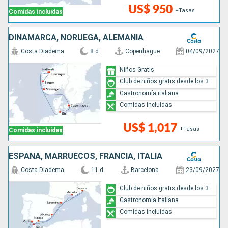
US$ 950
+Tasas
Comidas incluidas
DINAMARCA, NORUEGA, ALEMANIA
Costa Diadema
8 d
Copenhague
04/09/2027
Niños Gratis
Club de niños gratis desde los 3
Gastronomía italiana
Comidas incluidas
US$ 1,017
+Tasas
Comidas incluidas
ESPAÑA, MARRUECOS, FRANCIA, ITALIA
Costa Diadema
11 d
Barcelona
23/09/2027
Club de niños gratis desde los 3
Gastronomía italiana
Comidas incluidas