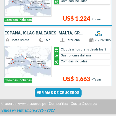
Comidas incluidas
US$ 1,224
+Tasas
Comidas incluidas
ESPAÑA, ISLAS BALEARES, MALTA, GRECIA, ITALIA
Costa Serena
15 d
Barcelona
21/09/2027
Club de niños gratis desde los 3
Gastronomía italiana
Comidas incluidas
US$ 1,663
+Tasas
Comidas incluidas
VER MÁS DE CRUCEROS
Cruceros www.cruceros.pe
Compañías
Costa Cruceros
Salida en septiembre 2026 - 2027