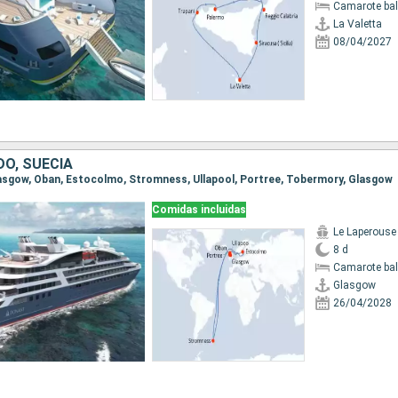
Camarote ba
La Valetta
08/04/2027
DO, SUECIA
Glasgow, Oban, Estocolmo, Stromness, Ullapool, Portree, Tobermory, Glasgow
Comidas incluidas
Le Laperouse
8 d
Camarote ba
Glasgow
26/04/2028