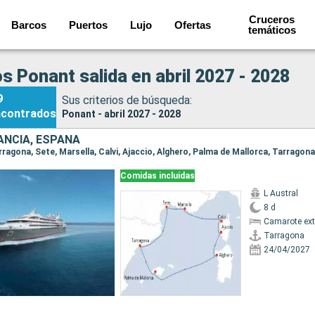
Cruceros
Barcos
Puertos
Lujo
Ofertas
temáticos
s Ponant salida en abril 2027 - 2028
9
Sus criterios de búsqueda:
ncontrados
Ponant - abril 2027 - 2028
RANCIA, ESPAÑA
arragona, Sete, Marsella, Calvi, Ajaccio, Alghero, Palma de Mallorca, Tarragona
Comidas incluidas
L Austral
8 d
Camarote ext
Tarragona
24/04/2027