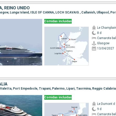
, REINO UNIDO
Comidas incluidas
Le Champlai
8 d
Camarote ba
Glasgow
13/04/2027
ALIA
Comidas incluidas
Le Dumont d U
9 d
Camarote ba