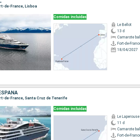
L
ort-de-France, Lisboa
Comidas incluidas
Le Bellot
13 d
Camarote ba
Fort-de-Franc
18/04/2027
 ESPAÑA
Fort-de-France, Santa Cruz de Tenerife
Comidas incluidas
Le Laperouse
11 d
Camarote ba
Fort-de-Franc