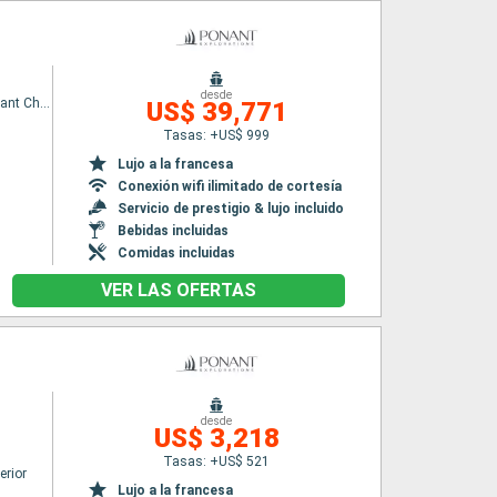
desde
Le Commandant Charcot
US$ 39,771
Tasas: +US$ 999
Lujo a la francesa
Conexión wifi ilimitado de cortesía
Servicio de prestigio & lujo incluido
Bebidas incluidas
Comidas incluidas
VER LAS OFERTAS
desde
US$ 3,218
Tasas: +US$ 521
erior
Lujo a la francesa