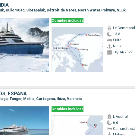
DIA
Nuuk, Kullorsuaq, Siorapaluk, Détroit de Nares, North Water Polynya, Nuuk
Comidas incluidas
13 d
Suite
Nuuk
16/04/2027
S, ESPAÑA
alaga, Tánger, Melilla, Cartagena, Ibiza, Valencia
Comidas incluidas
L Austral
6 d
Camarote ext
Malaga