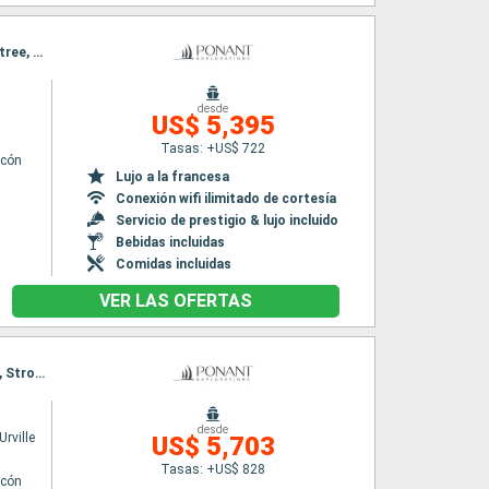
Itinerario : Glasgow, Lunga Island, ISLE OF CANNA, LOCH SCAVAIG , Callanish, Ullapool, Portree, Tobermory, Glasgow
desde
n
US$ 5,395
Tasas: +US$ 722
lcón
Lujo a la francesa
Conexión wifi ilimitado de cortesía
Servicio de prestigio & lujo incluido
Bebidas incluidas
Comidas incluidas
VER LAS OFERTAS
Itinerario : La Valetta, Port Empedocle, Trapani, Palermo, Lipari, Taormina, Reggio Calabria, Stromboli, Siracusa ( Sicilia), La Valetta
desde
rville
US$ 5,703
Tasas: +US$ 828
lcón