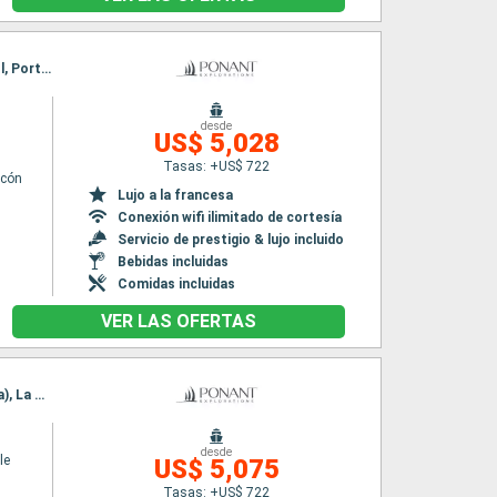
Itinerario : Glasgow, Iona, Lunga Island, ISLE OF CANNA, LOCH SCAVAIG , Callanish, Ullapool, Portree, Tobermory, Glasgow
desde
n
US$ 5,028
Tasas: +US$ 722
lcón
Lujo a la francesa
Conexión wifi ilimitado de cortesía
Servicio de prestigio & lujo incluido
Bebidas incluidas
Comidas incluidas
VER LAS OFERTAS
Itinerario : La Valetta, Trapani, Palermo, Lipari, Reggio Calabria, Stromboli, Siracusa ( Sicilia), La Valetta
desde
le
US$ 5,075
Tasas: +US$ 722