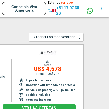
Estamos
cerrados
Caribe sin Visa
+51 17 07 38
Americana
20
Ordenar Los más vendidos
desde
US$ 4,578
Tasas: +US$ 722
erior
Lujo a la francesa
Conexión wifi ilimitado de cortesía
Servicio de prestigio & lujo incluido
Bebidas incluidas
Comidas incluidas
VER LAS OFERTAS