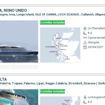
, REINO UNIDO
Comidas incluidas
Le Champlai
8 d
Camarote ba
Glasgow
20/04/2027
ALTA
Comidas incluidas
Le Bougainvil
8 d