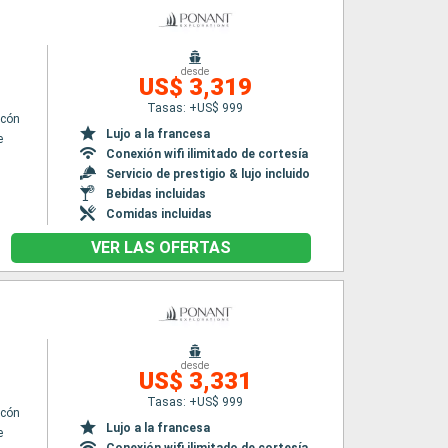
desde
US$ 3,319
Tasas: +US$ 999
lcón
Lujo a la francesa
e
Conexión wifi ilimitado de cortesía
Servicio de prestigio & lujo incluido
Bebidas incluidas
Comidas incluidas
VER LAS OFERTAS
desde
US$ 3,331
Tasas: +US$ 999
lcón
Lujo a la francesa
e
Conexión wifi ilimitado de cortesía