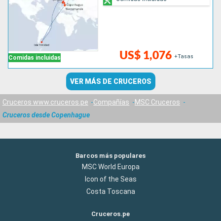
US$ 1,076
+Tasas
Comidas incluidas
VER MÁS DE CRUCEROS
Cruceros www.cruceros.pe
Compañías
MSC Cruceros
Cruceros desde Copenhague
Barcos más populares
MSC World Europa
Icon of the Seas
Costa Toscana
Cruceros.pe