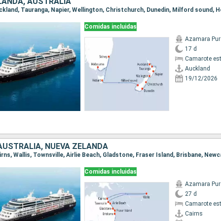
LANDA, AUSTRALIA
Comidas incluidas
Azamara Pur
17 d
Camarote es
Auckland
19/12/2026
 AUSTRALIA, NUEVA ZELANDA
Comidas incluidas
Azamara Pur
27 d
Camarote es
Cairns