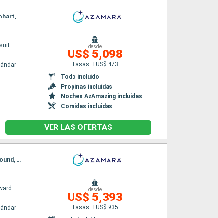
Itinerario : Auckland, Bay of Island, Tauranga, Napier, Wellington, Dunedin, Milford sound, Hobart, Melbourne, Eden, Sidney
suit
desde
US$ 5,098
Tasas: +US$ 473
tándar
Todo incluido
Propinas incluidas
Noches AzAmazing incluidas
Comidas incluidas
VER LAS OFERTAS
Itinerario : Auckland, Tauranga, Napier, Wellington, Picton, Christchurch, Dunedin, Milford sound, Hobart, Eden, Sidney
ward
desde
US$ 5,393
Tasas: +US$ 935
tándar