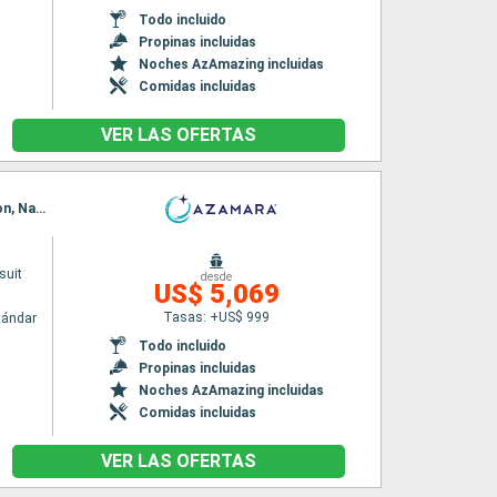
Todo incluido
Propinas incluidas
Noches AzAmazing incluidas
Comidas incluidas
VER LAS OFERTAS
Itinerario : Melbourne, Eden, Sidney, Milford sound, Dunedin, Christchurch, Wellington, Picton, Napier, Gisborne, Tauranga, Bay of Island, Auckland
suit
desde
US$ 5,069
Tasas: +US$ 999
tándar
Todo incluido
Propinas incluidas
Noches AzAmazing incluidas
Comidas incluidas
VER LAS OFERTAS