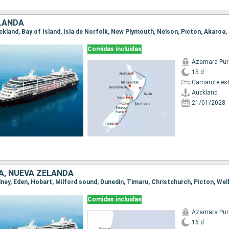
LANDA
Comidas incluidas
Azamara Pur
15 d
Camarote es
Auckland
21/01/2028
A, NUEVA ZELANDA
Comidas incluidas
Azamara Pur
16 d