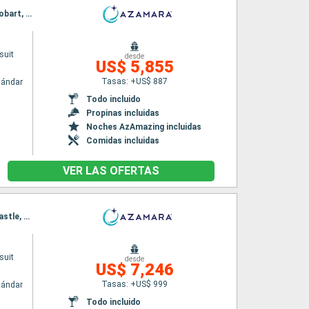
Itinerario : Auckland, Tauranga, Napier, Wellington, Christchurch, Dunedin, Milford sound, Hobart, Sidney, Melbourne
suit
desde
US$ 5,855
Tasas: +US$ 887
tándar
Todo incluido
Propinas incluidas
Noches AzAmazing incluidas
Comidas incluidas
VER LAS OFERTAS
Itinerario : Cairns, Wallis, Townsville, Airlie Beach, Gladstone, Fraser Island, Brisbane, Newcastle, Sidney, Eden, Hobart, Milford sound, Dunedin, Timaru, Christchurch, Picton, Wellington, Napier, Gisborne, Tauranga, Bay of Island, Auckland
suit
desde
US$ 7,246
Tasas: +US$ 999
tándar
Todo incluido