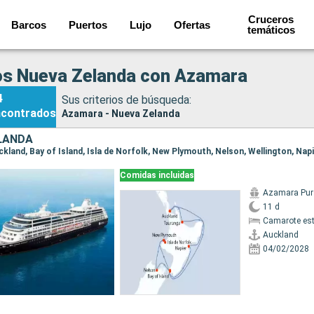
Cruceros
Barcos
Puertos
Lujo
Ofertas
temáticos
os Nueva Zelanda con Azamara
4
Sus criterios de búsqueda:
ncontrados
Azamara - Nueva Zelanda
LANDA
Comidas incluidas
Azamara Pur
11 d
Camarote es
Auckland
04/02/2028