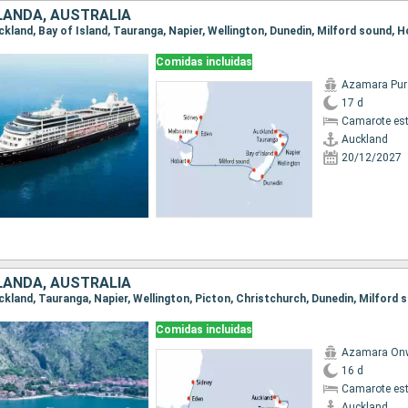
LANDA, AUSTRALIA
Comidas incluidas
Azamara Pur
17 d
Camarote es
Auckland
20/12/2027
LANDA, AUSTRALIA
Comidas incluidas
Azamara On
16 d
Camarote es
Auckland