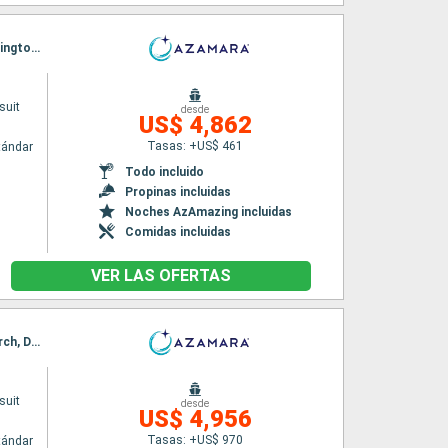
Itinerario : Sidney, Eden, Hobart, Milford sound, Dunedin, Timaru, Christchurch, Picton, Wellington, Napier, Gisborne, Tauranga, Bay of Island, Auckland
suit
desde
US$ 4,862
Tasas: +US$ 461
tándar
Todo incluido
Propinas incluidas
Noches AzAmazing incluidas
Comidas incluidas
VER LAS OFERTAS
Itinerario : Auckland, Bay of Island, Tauranga, Napier, Wellington, Nelson, Picton, Christchurch, Dunedin, Milford sound, Hobart, Eden, Sidney
suit
desde
US$ 4,956
Tasas: +US$ 970
tándar