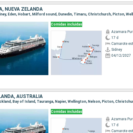
A, NUEVA ZELANDA
Comidas incluidas
Azamara Pur
17 d
Camarote es
Sidney
04/12/2027
LANDA, AUSTRALIA
Comidas incluidas
Azamara Pur
17 d
Camarote es