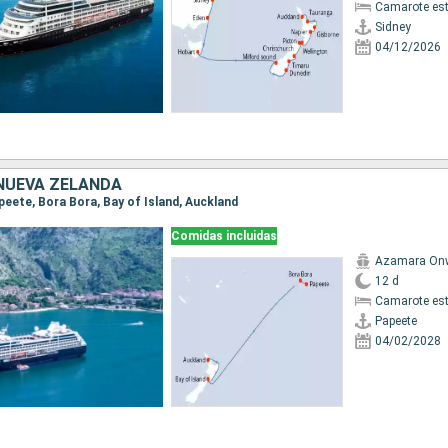
Camarote es
Sidney
04/12/2026
 NUEVA ZELANDA
apeete, Bora Bora, Bay of Island, Auckland
Comidas incluidas
Azamara On
12 d
Camarote es
Papeete
04/02/2028