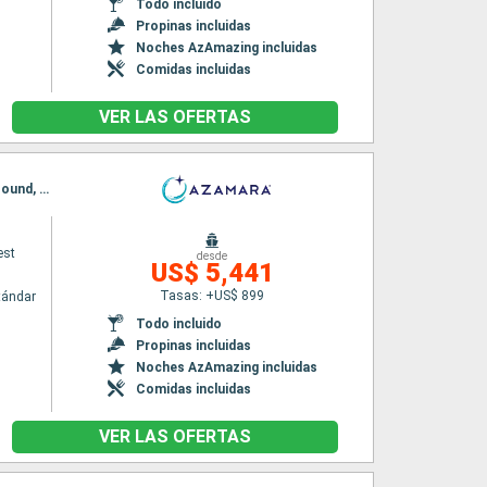
Todo incluido
Propinas incluidas
Noches AzAmazing incluidas
Comidas incluidas
VER LAS OFERTAS
Itinerario : Auckland, Tauranga, Napier, Picton, Christchurch, Dunedin, île Stewart, Milford sound, Hobart, Melbourne, Eden, Sidney
est
desde
US$ 5,441
Tasas: +US$ 899
tándar
Todo incluido
Propinas incluidas
Noches AzAmazing incluidas
Comidas incluidas
VER LAS OFERTAS