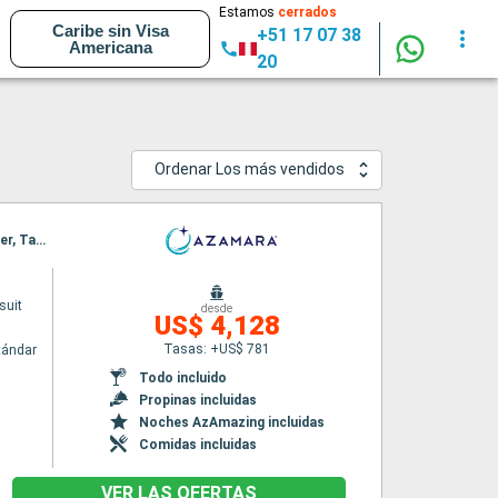
Estamos
cerrados
Caribe sin Visa
+51 17 07 38
Americana
20
Ordenar Los más vendidos
Itinerario : Auckland, Bay of Island, Isla de Norfolk, New Plymouth, Nelson, Wellington, Napier, Tauranga, Auckland
suit
desde
US$ 4,128
Tasas: +US$ 781
tándar
Todo incluido
Propinas incluidas
Noches AzAmazing incluidas
Comidas incluidas
VER LAS OFERTAS