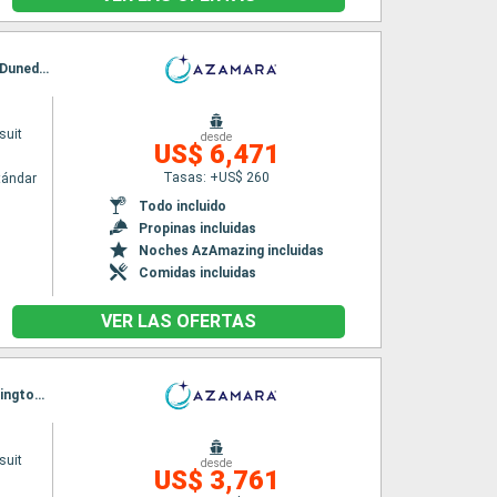
Itinerario : Auckland, Bay of Island, Isla de Norfolk, New Plymouth, Nelson, Picton, Akaroa, Dunedin, Kaikoura, Napier, Auckland
suit
desde
US$ 6,471
Tasas: +US$ 260
tándar
Todo incluido
Propinas incluidas
Noches AzAmazing incluidas
Comidas incluidas
VER LAS OFERTAS
Itinerario : Sidney, Eden, Hobart, Milford sound, Dunedin, Timaru, Christchurch, Picton, Wellington, Napier, Gisborne, Tauranga, Auckland
suit
desde
US$ 3,761