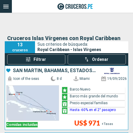
Cruceros Islas Vírgenes con Royal Caribbean
13
Sus criterios de búsqueda:
Royal Caribbean - Islas Vírgenes
cruceros
Filtrar
Ordenar
SAN MARTÍN, BAHAMAS, ESTADOS UNIDOS
Icon of the seas
8 d
Miami
19/09/2026
Barco Nuevo
Barco más grande del mundo
Precio especial familias
Hasta -60% en el 2° pasajero
US$ 971
+Tasas
Comidas incluidas