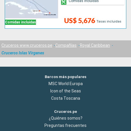
Comidas incluidas
US$ 5,676
Tasas incluidas
Comidas incluidas
Cruceros www.cruceros.pe
Compañías
Royal Caribbean
Cruceros Islas Vírgenes
Barcos más populares
MSC World Europa
Icon of the Seas
Costa Toscana
Cruceros.pe
¿Quiénes somos?
Preguntas frecuentes