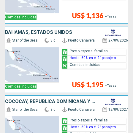
US$ 1,136
+Tasas
Comidas incluidas
BAHAMAS, ESTADOS UNIDOS
Star of the Seas
8 d
Puerto Canaveral
27/09/2026
Precio especial familias
Hasta -60% en el 2° pasajero
Comidas incluidas
US$ 1,195
+Tasas
Comidas incluidas
COCOCAY, REPUBLICA DOMINICANA Y ANTILLAS
Star of the Seas
8 d
Puerto Canaveral
12/09/2027
Precio especial familias
Hasta -60% en el 2° pasajero