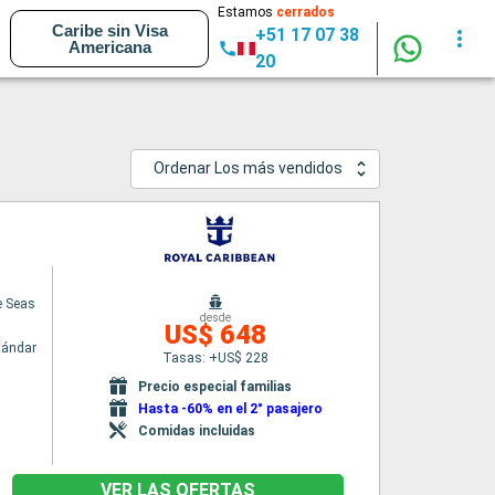
Estamos
cerrados
Caribe sin Visa
+51 17 07 38
Americana
20
Ordenar Los más vendidos
e Seas
desde
US$ 648
tándar
Tasas: +US$ 228
Precio especial familias
Hasta -60% en el 2° pasajero
Comidas incluidas
VER LAS OFERTAS