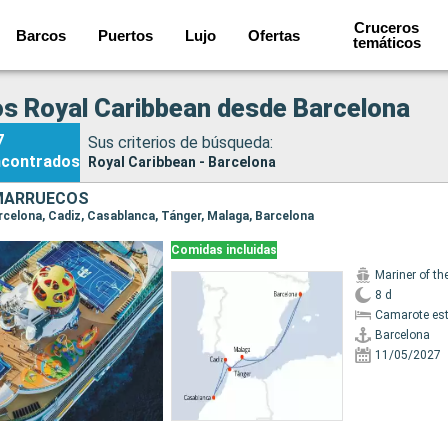
Cruceros
Barcos
Puertos
Lujo
Ofertas
temáticos
s Royal Caribbean desde Barcelona
7
Sus criterios de búsqueda:
ncontrados
Royal Caribbean - Barcelona
MARRUECOS
Barcelona, Cadiz, Casablanca, Tánger, Malaga, Barcelona
Comidas incluidas
Mariner of th
8 d
Camarote es
Barcelona
11/05/2027