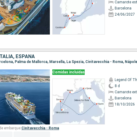
Camarote es
Barcelona
24/06/2027
ITALIA, ESPAÑA
Comidas incluidas
Legend Of T
8 d
Camarote ext
Barcelona
18/10/2026
 de embarque:
Civitavecchia - Roma