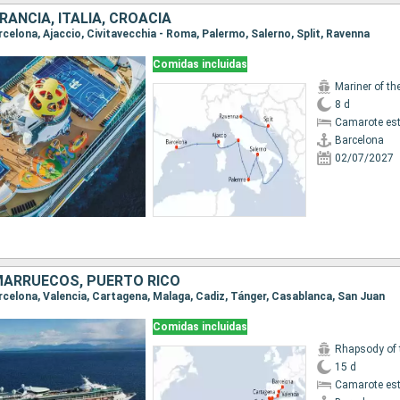
RANCIA, ITALIA, CROACIA
arcelona, Ajaccio, Civitavecchia - Roma, Palermo, Salerno, Split, Ravenna
Comidas incluidas
Mariner of th
8 d
Camarote es
Barcelona
02/07/2027
MARRUECOS, PUERTO RICO
Barcelona, Valencia, Cartagena, Malaga, Cadiz, Tánger, Casablanca, San Juan
Comidas incluidas
Rhapsody of 
15 d
Camarote es