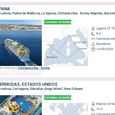
SPAÑA
Barcelona, Palma de Mallorca, La Spezia, Civitavecchia - Roma, Nápoles, Barcel
Comidas incluidas
Legend Of T
8 d
Camarote es
Barcelona
16/08/2026
 de embarque:
Civitavecchia - Roma
BERMUDAS, ESTADOS UNIDOS
arcelona, Cartagena, Gibraltar, Kings Wharf, New Orleans
Comidas incluidas
Mariner of th
15 d
Camarote es