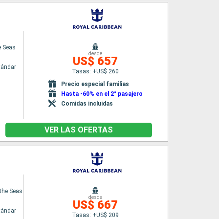
e Seas
desde
US$ 657
tándar
Tasas: +US$ 260
Precio especial familias
Hasta -60% en el 2° pasajero
Comidas incluidas
VER LAS OFERTAS
the Seas
desde
US$ 667
tándar
Tasas: +US$ 209