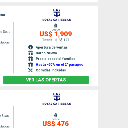
ona
desde
he Seas
US$ 1,909
Tasas: +US$ 127
tándar
Apertura de ventas
Barco Nuevo
Precio especial familias
Hasta -60% en el 2° pasajero
Comidas incluidas
VER LAS OFERTAS
e Seas
desde
US$ 476
tándar