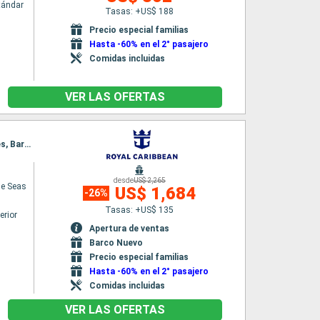
tándar
Tasas: +US$ 188
Precio especial familias
Hasta -60% en el 2° pasajero
Comidas incluidas
VER LAS OFERTAS
Itinerario : Barcelona, Palma de Mallorca, Marsella, La Spezia, Civitavecchia - Roma, Nápoles, Barcelona
desde
US$ 2,265
he Seas
US$ 1,684
-26%
Tasas: +US$ 135
erior
Apertura de ventas
Barco Nuevo
Precio especial familias
Hasta -60% en el 2° pasajero
Comidas incluidas
VER LAS OFERTAS