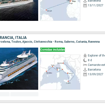
Barcelona
13/11/2027
RANCIA, ITALIA
arcelona, Toulon, Ajaccio, Civitavecchia - Roma, Salerno, Catania, Ravenna
Comidas incluidas
Explorer of t
8 d
Camarote es
Barcelona
13/09/2027