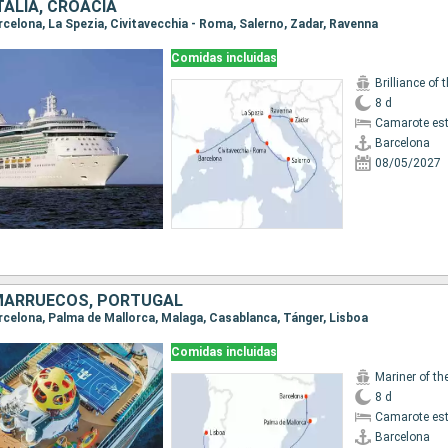
TALIA, CROACIA
arcelona, La Spezia, Civitavecchia - Roma, Salerno, Zadar, Ravenna
Comidas incluidas
Brilliance of 
8 d
Camarote es
Barcelona
08/05/2027
MARRUECOS, PORTUGAL
Barcelona, Palma de Mallorca, Malaga, Casablanca, Tánger, Lisboa
Comidas incluidas
Mariner of th
8 d
Camarote es
Barcelona