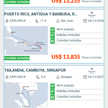
US$ 13,235
Tasas incluidas
Comidas incluidas
PUERTO RICO, ANTIGUA Y BARBUDA, REPÚBLICA DOMINICANA, ESTADOS UNIDOS, FRANCIA
EXPLORA III
17 d
San Juan
28/12/2026
Wi-Fi incluido
Bebidas Incluidas
Comidas incluidas
US$ 13,835
Tasas incluidas
Comidas incluidas
TAILANDIA, CAMBOYA, SINGAPUR
EXPLORA III
8 d
Singapur
03/12/2027
Wi-Fi incluido
Bebidas Incluidas
Comidas incluidas