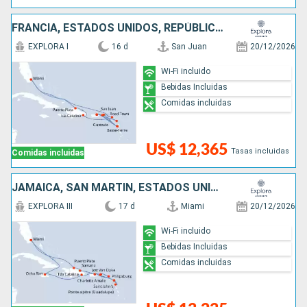
FRANCIA, ESTADOS UNIDOS, REPÚBLICA DOMINICANA, ANTIGUA Y BARBUDA, PUERTO RICO
EXPLORA I
16 d
San Juan
20/12/2026
Wi-Fi incluido
Bebidas Incluidas
Comidas incluidas
US$ 12,365
Tasas incluidas
Comidas incluidas
JAMAICA, SAN MARTÍN, ESTADOS UNIDOS, PUERTO RICO, ANTIGUA Y BARBUDA, REPÚBLICA DOMINICANA
EXPLORA III
17 d
Miami
20/12/2026
Wi-Fi incluido
Bebidas Incluidas
Comidas incluidas