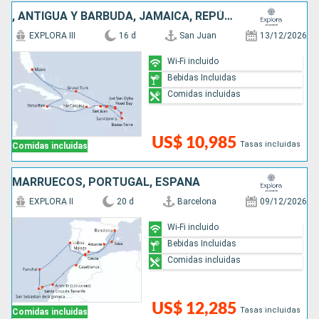
, ANTIGUA Y BARBUDA, JAMAICA, REPÚBLICA DOMINICANA, SAN MARTÍN, ESTADOS UNIDOS, PUERTO RICO
EXPLORA III
16 d
San Juan
13/12/2026
Wi-Fi incluido
Bebidas Incluidas
Comidas incluidas
US$ 10,985
Tasas incluidas
Comidas incluidas
MARRUECOS, PORTUGAL, ESPAÑA
EXPLORA II
20 d
Barcelona
09/12/2026
Wi-Fi incluido
Bebidas Incluidas
Comidas incluidas
US$ 12,285
Tasas incluidas
Comidas incluidas