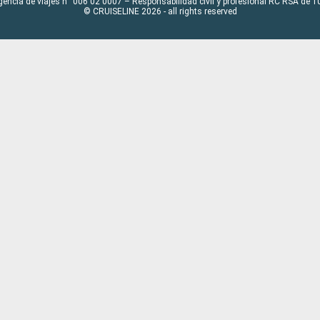
gencia de viajes n° 006 02 0007 – Responsabilidad civil y profesional RC RSA de
© CRUISELINE 2026 - all rights reserved