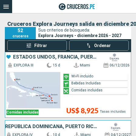
Cruceros Explora Journeys salida en diciembre 20
52
Sus criterios de búsqueda:
Explora Journeys - diciembre 2026 - 2027
cruceros
Filtrar
Ordenar
ESTADOS UNIDOS, FRANCIA, PUERTO RICO, , ANTIGUA Y BARBUDA
EXPLORA III
15 d
Miami
06/12/2026
Wi-Fi incluido
Bebidas Incluidas
Comidas incluidas
US$ 8,925
Tasas incluidas
Comidas incluidas
REPÚBLICA DOMINICANA, PUERTO RICO, ANTIGUA Y BARBUDA, FRANCIA, ESTADOS UNIDOS
EXPLORA IV
10 d
Miami
04/12/2027