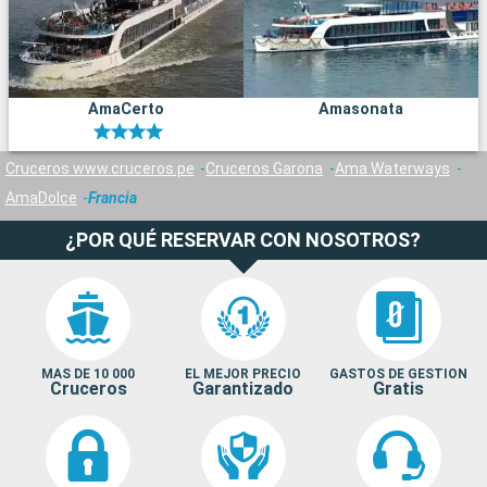
AmaCerto
Amasonata
Cruceros www.cruceros.pe
Cruceros Garona
Ama Waterways
AmaDolce
Francia
¿POR QUÉ RESERVAR CON NOSOTROS?
MAS DE 10 000
EL MEJOR PRECIO
GASTOS DE GESTION
Cruceros
Garantizado
Gratis