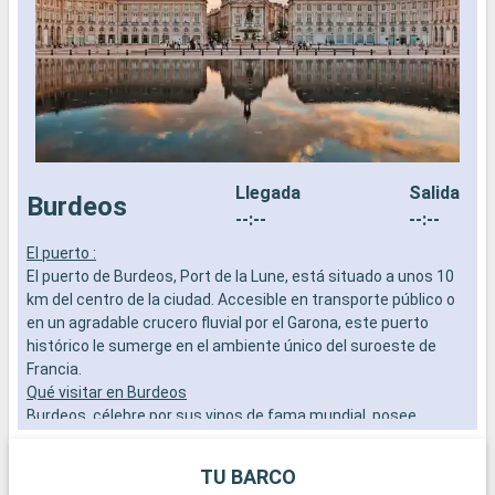
Llegada
Salida
Burdeos
--:--
--:--
El puerto :
L
El puerto de Burdeos, Port de la Lune, está situado a unos 10
j
km del centro de la ciudad. Accesible en transporte público o
h
en un agradable crucero fluvial por el Garona, este puerto
p
histórico le sumerge en el ambiente único del suroeste de
a
Francia.
c
Qué visitar en Burdeos
i
Burdeos, célebre por sus vinos de fama mundial, posee
g
también un rico patrimonio arquitectónico. No se pierda la
D
majestuosa Place de la Bourse con su espejo de agua, la
TU BARCO
catedral de Saint-André y el Grand Théâtre. Para los amantes