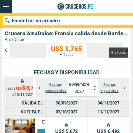
Encontrar un crucero
Crucero AmaDolce: Francia salida desde Burdeos
AmaDolce
US$ 3,765
+ 5 fotos
Nuestros destinos
+ Tasas
Fecha de salida
FECHAS Y DISPONIBILIDAD
Puertos
Compañías
noviembre
Fechas
Fechas
us$ 3,765
desde
precedentes
siguientes
2027
Buscar
le 25/11/2027
SALIDA EL
30/09/2027
04/11/2027
VUELTA EL
07/10/2027
11/11/2027
Exterior
Otros
US$ 5,672
US$ 6,492