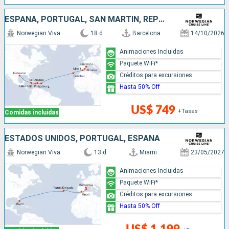
ESPAÑA, PORTUGAL, SAN MARTÍN, REPÚBLICA DOMINICANA, JAMAICA, ESTADOS UNIDOS
Norwegian Viva
18 d
Barcelona
14/10/2026
Animaciones Incluidas
Paquete WiFi*
Créditos para excursiones
Hasta 50% Off
US$ 749
+Tasas
Comidas incluidas
ESTADOS UNIDOS, PORTUGAL, ESPAÑA
Norwegian Viva
13 d
Miami
23/05/2027
Animaciones Incluidas
Paquete WiFi*
Créditos para excursiones
Hasta 50% Off