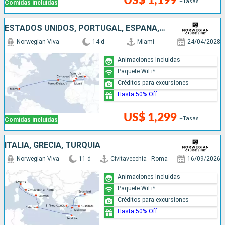
US$ 1,199
+Tasas
Comidas incluidas
ESTADOS UNIDOS, PORTUGAL, ESPAÑA, ITALIA
Norwegian Viva
14 d
Miami
24/04/2028
Animaciones Incluidas
Paquete WiFi*
Créditos para excursiones
Hasta 50% Off
US$ 1,299
+Tasas
Comidas incluidas
ITALIA, GRECIA, TURQUÍA
Norwegian Viva
11 d
Civitavecchia - Roma
16/09/2026
Animaciones Incluidas
Paquete WiFi*
Créditos para excursiones
Hasta 50% Off