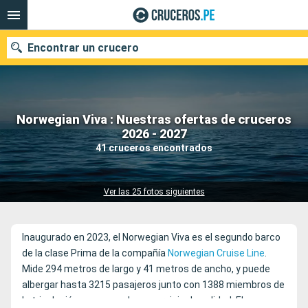
Encontrar un crucero
Norwegian Viva : Nuestras ofertas de cruceros
Nuestros destinos
2026 - 2027
41 cruceros encontrados
Fecha de salida
Puertos
Compañías
Ver las 25 fotos siguientes
Buscar
Inaugurado en 2023, el Norwegian Viva es el segundo barco
de la clase Prima de la compañía
Norwegian Cruise Line
.
Mide 294 metros de largo y 41 metros de ancho, y puede
albergar hasta 3215 pasajeros junto con 1388 miembros de
la tripulación, asegurando un servicio de calidad. El