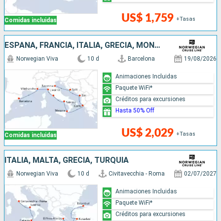
US$ 1,759
+Tasas
Comidas incluidas
ESPAÑA, FRANCIA, ITALIA, GRECIA, MONTENEGRO, CROACIA
Norwegian Viva
10 d
Barcelona
19/08/2026
Animaciones Incluidas
Paquete WiFi*
Créditos para excursiones
Hasta 50% Off
US$ 2,029
+Tasas
Comidas incluidas
ITALIA, MALTA, GRECIA, TURQUÍA
Norwegian Viva
10 d
Civitavecchia - Roma
02/07/2027
Animaciones Incluidas
Paquete WiFi*
Créditos para excursiones