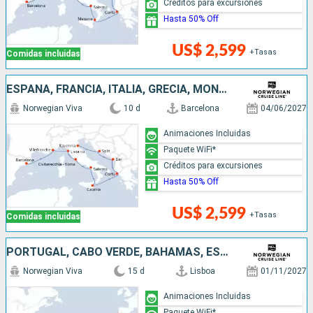
Créditos para excursiones
Hasta 50% Off
US$ 2,599
+Tasas
Comidas incluidas
ESPAÑA, FRANCIA, ITALIA, GRECIA, MONTENEGRO, CROACIA
Norwegian Viva
10 d
Barcelona
04/06/2027
Animaciones Incluidas
Paquete WiFi*
Créditos para excursiones
Hasta 50% Off
US$ 2,599
+Tasas
Comidas incluidas
PORTUGAL, CABO VERDE, BAHAMAS, ESTADOS UNIDOS
Norwegian Viva
15 d
Lisboa
01/11/2027
Animaciones Incluidas
Paquete WiFi*