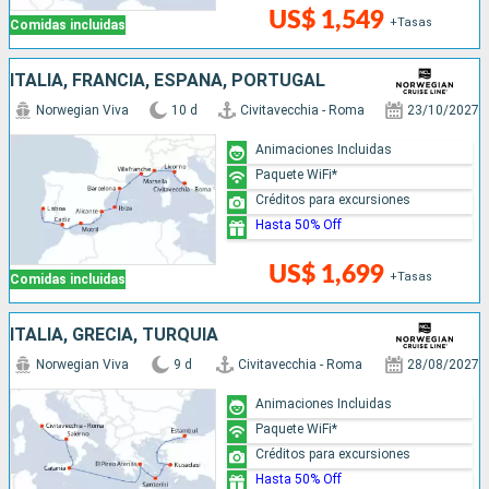
US$ 1,549
+Tasas
Comidas incluidas
ITALIA, FRANCIA, ESPAÑA, PORTUGAL
Norwegian Viva
10 d
Civitavecchia - Roma
23/10/2027
Animaciones Incluidas
Paquete WiFi*
Créditos para excursiones
Hasta 50% Off
US$ 1,699
+Tasas
Comidas incluidas
ITALIA, GRECIA, TURQUÍA
Norwegian Viva
9 d
Civitavecchia - Roma
28/08/2027
Animaciones Incluidas
Paquete WiFi*
Créditos para excursiones
Hasta 50% Off