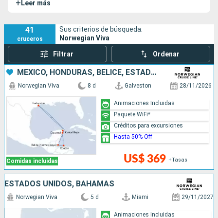
+
Leer más
Norwegian Viva está diseñado para combinar confort,
entretenimientos únicos y una gastronomía refinada. Su
sister-ship es el
Norwegian Prima
.
41
Sus criterios de búsqueda:
Norwegian Viva
cruceros
Filtrar
Ordenar
MÉXICO, HONDURAS, BELICE, ESTADOS UNIDOS
Norwegian Viva
8 d
Galveston
28/11/2026
Animaciones Incluidas
Paquete WiFi*
Créditos para excursiones
Hasta 50% Off
US$ 369
+Tasas
Comidas incluidas
ESTADOS UNIDOS, BAHAMAS
Norwegian Viva
5 d
Miami
29/11/2027
Animaciones Incluidas