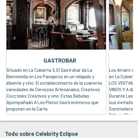
GASTROBAR
Situado en La Cubierta 3, El Gastrobar da La
Los Amant del 
Bienvenida en Los Pasajeros en un relajado y
en La Cubiert
ébiente y chic. El establecimiento de la cuarenta
LOS VISITANT
variedades de Cervezas Artesanales, Creativos
VINOS Y A disp
Coccteles Creativos y vino. Estas Bebidas
Durante Las Ca
Apompañaán A Los Platos Gastronómicos que
sus invitados l
proponen en la Carta.
Sommeliers. P
El Bar ofRece 
Todo sobre Celebrity Eclipse