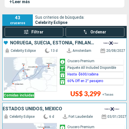
+
Leer más
43
Sus criterios de búsqueda:
Celebrity Eclipse
cruceros
Filtrar
Ordenar
NORUEGA, SUECIA, ESTONIA, FINLANDIA, DINAMARCA, PAISES BAJOS
Celebrity Eclipse
13 d
Amsterdam
20/08/2027
Crucero Premium
Paquete All Included Disponible
Hasta -$600/cabina
60% Off en 2° pasajero
US$ 3,299
+Tasas
Comidas incluidas
ESTADOS UNIDOS, MÉXICO
Celebrity Eclipse
6 d
Fort Lauderdale
03/01/2027
Crucero Premium