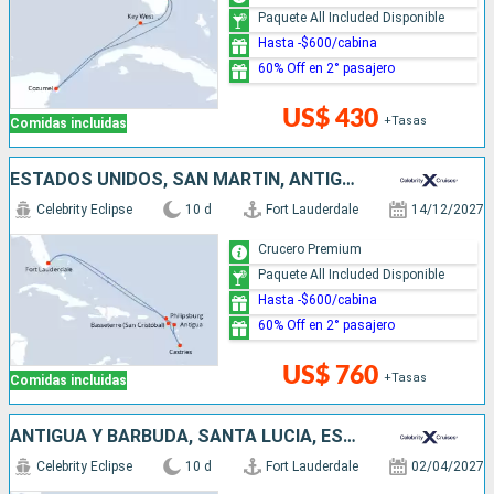
Paquete All Included Disponible
Hasta -$600/cabina
60% Off en 2° pasajero
US$ 430
+Tasas
Comidas incluidas
ESTADOS UNIDOS, SAN MARTÍN, ANTIGUA Y BARBUDA, SANTA LUCIA
Celebrity Eclipse
10 d
Fort Lauderdale
14/12/2027
Crucero Premium
Paquete All Included Disponible
Hasta -$600/cabina
60% Off en 2° pasajero
US$ 760
+Tasas
Comidas incluidas
ANTIGUA Y BARBUDA, SANTA LUCIA, ESTADOS UNIDOS
Celebrity Eclipse
10 d
Fort Lauderdale
02/04/2027