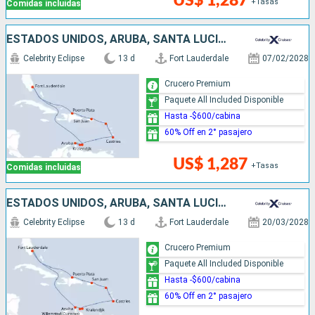
US$ 1,287
+Tasas
Comidas incluidas
ESTADOS UNIDOS, ARUBA, SANTA LUCIA, PUERTO RICO, REPÚBLICA DOMINICANA
Celebrity Eclipse
13 d
Fort Lauderdale
07/02/2028
Crucero Premium
Paquete All Included Disponible
Hasta -$600/cabina
60% Off en 2° pasajero
US$ 1,287
+Tasas
Comidas incluidas
ESTADOS UNIDOS, ARUBA, SANTA LUCIA, PUERTO RICO, REPÚBLICA DOMINICANA
Celebrity Eclipse
13 d
Fort Lauderdale
20/03/2028
Crucero Premium
Paquete All Included Disponible
Hasta -$600/cabina
60% Off en 2° pasajero