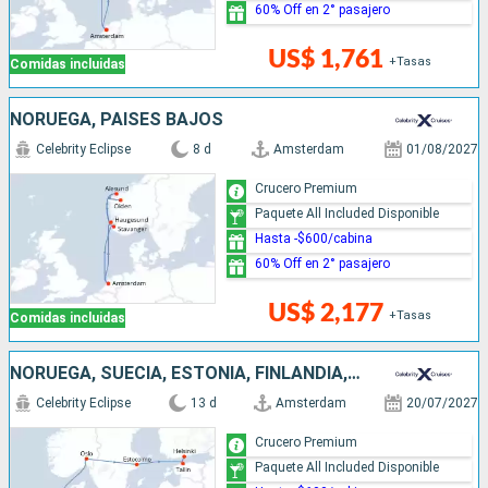
60% Off en 2° pasajero
US$ 1,761
+Tasas
Comidas incluidas
NORUEGA, PAISES BAJOS
Celebrity Eclipse
8 d
Amsterdam
01/08/2027
Crucero Premium
Paquete All Included Disponible
Hasta -$600/cabina
60% Off en 2° pasajero
US$ 2,177
+Tasas
Comidas incluidas
NORUEGA, SUECIA, ESTONIA, FINLANDIA, DINAMARCA, PAISES BAJOS
Celebrity Eclipse
13 d
Amsterdam
20/07/2027
Crucero Premium
Paquete All Included Disponible