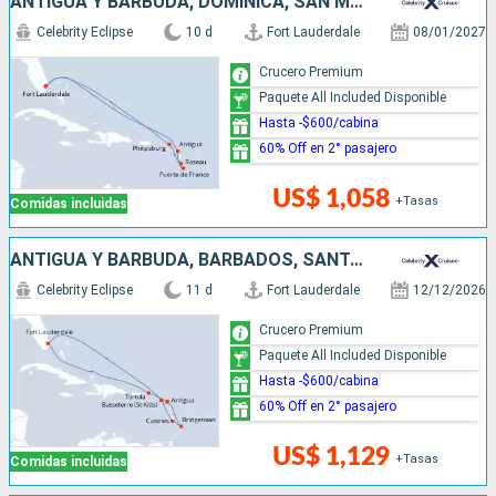
ANTIGUA Y BARBUDA, DOMINICA, SAN MARTÍN, ESTADOS UNIDOS
Celebrity Eclipse
10 d
Fort Lauderdale
08/01/2027
Crucero Premium
Paquete All Included Disponible
Hasta -$600/cabina
60% Off en 2° pasajero
US$ 1,058
+Tasas
Comidas incluidas
ANTIGUA Y BARBUDA, BARBADOS, SANTA LUCIA, ESTADOS UNIDOS
Celebrity Eclipse
11 d
Fort Lauderdale
12/12/2026
Crucero Premium
Paquete All Included Disponible
Hasta -$600/cabina
60% Off en 2° pasajero
US$ 1,129
+Tasas
Comidas incluidas