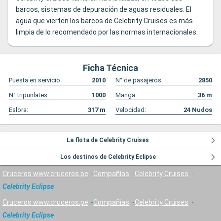
barcos, sistemas de depuración de aguas residuales. El
agua que vierten los barcos de Celebrity Cruises es más
limpia de lo recomendado por las normas internacionales.
Ficha Técnica
Puesta en servicio:
2010
N° de pasajeros:
2850
N° tripunlates:
1000
Manga:
36
m
Eslora:
317
m
Velocidad:
24
Nudos
La flota de Celebrity Cruises
Los destinos de Celebrity Eclipse
Cruceros www.cruceros.pe
Compañías
Celebrity Cruises
Celebrity Eclipse
Cruceros www.cruceros.pe
Compañías
Celebrity Cruises
Celebrity Eclipse