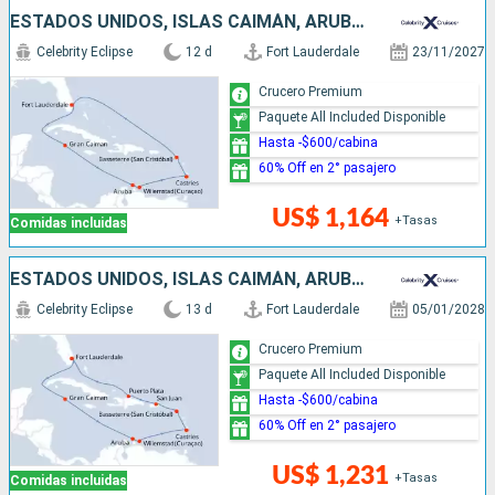
ESTADOS UNIDOS, ISLAS CAIMÁN, ARUBA, SANTA LUCIA
Celebrity Eclipse
12 d
Fort Lauderdale
23/11/2027
Crucero Premium
Paquete All Included Disponible
Hasta -$600/cabina
60% Off en 2° pasajero
US$ 1,164
+Tasas
Comidas incluidas
ESTADOS UNIDOS, ISLAS CAIMÁN, ARUBA, SANTA LUCIA, PUERTO RICO, REPÚBLICA DOMINICANA
Celebrity Eclipse
13 d
Fort Lauderdale
05/01/2028
Crucero Premium
Paquete All Included Disponible
Hasta -$600/cabina
60% Off en 2° pasajero
US$ 1,231
+Tasas
Comidas incluidas