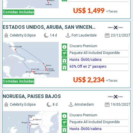
US$ 1,499
+Tasas
Comidas incluidas
ESTADOS UNIDOS, ARUBA, SAN VINCENT Y LAS GRANADINAS, DOMINICA, SANTA LUCIA
Celebrity Eclipse
14 d
Fort Lauderdale
23/12/2027
Crucero Premium
Paquete All Included Disponible
Hasta -$600/cabina
60% Off en 2° pasajero
US$ 2,234
+Tasas
Comidas incluidas
NORUEGA, PAISES BAJOS
Celebrity Eclipse
8 d
Amsterdam
19/05/2027
Crucero Premium
Paquete All Included Disponible
Hasta -$600/cabina