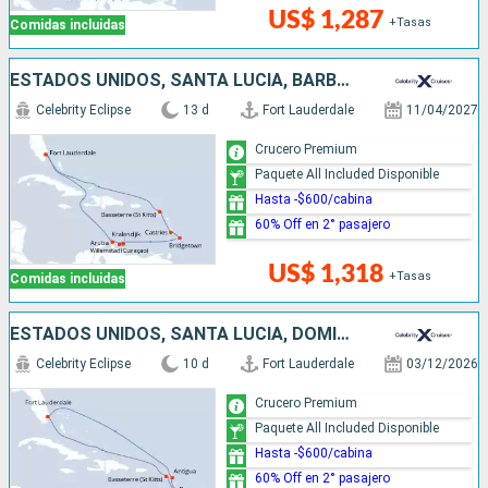
US$ 1,287
+Tasas
Comidas incluidas
ESTADOS UNIDOS, SANTA LUCIA, BARBADOS, ARUBA
Celebrity Eclipse
13 d
Fort Lauderdale
11/04/2027
Crucero Premium
Paquete All Included Disponible
Hasta -$600/cabina
60% Off en 2° pasajero
US$ 1,318
+Tasas
Comidas incluidas
ESTADOS UNIDOS, SANTA LUCIA, DOMINICA, ANTIGUA Y BARBUDA
Celebrity Eclipse
10 d
Fort Lauderdale
03/12/2026
Crucero Premium
Paquete All Included Disponible
Hasta -$600/cabina
60% Off en 2° pasajero