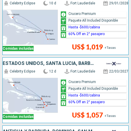
Celebrity Eclipse
10 d
Fort Lauderdale
29/01/2028
Crucero Premium
Paquete All Included Disponible
Hasta -$600/cabina
60% Off en 2° pasajero
US$ 1,019
+Tasas
Comidas incluidas
ESTADOS UNIDOS, SANTA LUCIA, BARBADOS, GRENADA, DOMINICA, SAN MARTÍN
Celebrity Eclipse
12 d
Fort Lauderdale
22/03/2027
Crucero Premium
Paquete All Included Disponible
Hasta -$600/cabina
60% Off en 2° pasajero
US$ 1,057
+Tasas
Comidas incluidas