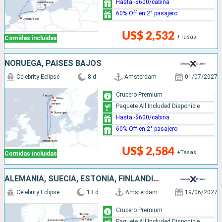
Hasta -$600/cabina
60% Off en 2° pasajero
US$ 2,532
+Tasas
Comidas incluidas
NORUEGA, PAISES BAJOS
Celebrity Eclipse
8 d
Amsterdam
01/07/2027
Crucero Premium
Paquete All Included Disponible
Hasta -$600/cabina
60% Off en 2° pasajero
US$ 2,584
+Tasas
Comidas incluidas
ALEMANIA, SUECIA, ESTONIA, FINLANDIA, DINAMARCA, PAISES BAJOS
Celebrity Eclipse
13 d
Amsterdam
19/06/2027
Crucero Premium
Paquete All Included Disponible