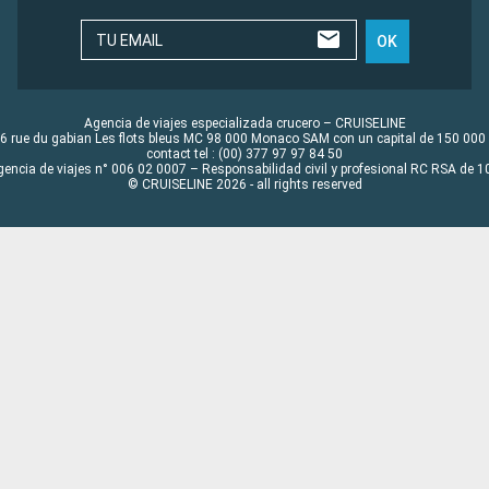
TU EMAIL
OK
Agencia de viajes especializada crucero – CRUISELINE
6 rue du gabian Les flots bleus MC 98 000 Monaco SAM con un capital de 150 000
contact tel : (00) 377 97 97 84 50
gencia de viajes n° 006 02 0007 – Responsabilidad civil y profesional RC RSA de
© CRUISELINE 2026 - all rights reserved