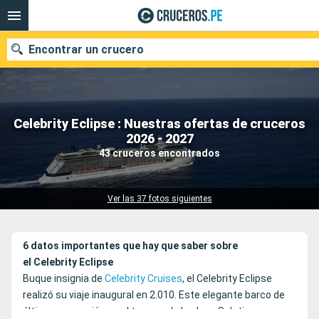
Encontrar un crucero
Celebrity Eclipse : Nuestras ofertas de cruceros
Nuestros destinos
2026 - 2027
43 cruceros encontrados
Fecha de salida
Puertos
Compañías
Ver las 37 fotos siguientes
Buscar
6 datos importantes que hay que saber sobre
el Celebrity Eclipse
Buque insignia de
Celebrity Cruises
, el Celebrity Eclipse
realizó su viaje inaugural en 2.010. Este elegante barco de
última generación es el tercero de la clase Solstice.