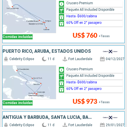
Crucero Premium
Paquete All Included Disponible
Hasta -$600/cabina
60% Off en 2° pasajero
US$ 760
+Tasas
Comidas incluidas
PUERTO RICO, ARUBA, ESTADOS UNIDOS
Celebrity Eclipse
11 d
Fort Lauderdale
04/12/2027
Crucero Premium
Paquete All Included Disponible
Hasta -$600/cabina
60% Off en 2° pasajero
US$ 973
+Tasas
Comidas incluidas
ANTIGUA Y BARBUDA, SANTA LUCIA, BARBADOS, SAN VINCENT Y LAS GRANADINAS, ESTADOS UNIDOS
Celebrity Eclipse
11 d
Fort Lauderdale
29/01/2027