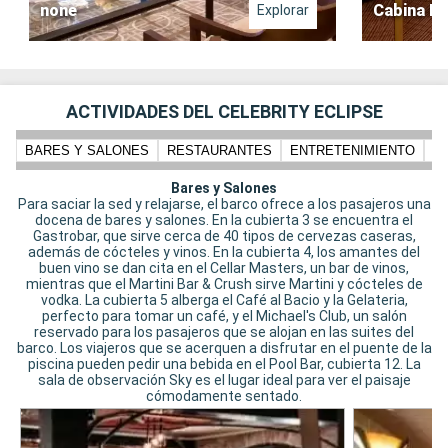
none
Cabina In
Explorar
ACTIVIDADES DEL CELEBRITY ECLIPSE
BARES Y SALONES
RESTAURANTES
ENTRETENIMIENTO
N
Bares y Salones
Para saciar la sed y relajarse, el barco ofrece a los pasajeros una
docena de bares y salones. En la cubierta 3 se encuentra el
Gastrobar, que sirve cerca de 40 tipos de cervezas caseras,
además de cócteles y vinos. En la cubierta 4, los amantes del
buen vino se dan cita en el Cellar Masters, un bar de vinos,
mientras que el Martini Bar & Crush sirve Martini y cócteles de
vodka. La cubierta 5 alberga el Café al Bacio y la Gelateria,
perfecto para tomar un café, y el Michael's Club, un salón
reservado para los pasajeros que se alojan en las suites del
barco. Los viajeros que se acerquen a disfrutar en el puente de la
piscina pueden pedir una bebida en el Pool Bar, cubierta 12. La
sala de observación Sky es el lugar ideal para ver el paisaje
cómodamente sentado.