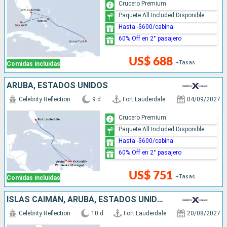
Crucero Premium
Paquete All Included Disponible
Hasta -$600/cabina
60% Off en 2° pasajero
US$ 688
+Tasas
Comidas incluidas
ARUBA, ESTADOS UNIDOS
Celebrity Reflection
9 d
Fort Lauderdale
04/09/2027
Crucero Premium
Paquete All Included Disponible
Hasta -$600/cabina
60% Off en 2° pasajero
US$ 751
+Tasas
Comidas incluidas
ISLAS CAIMÁN, ARUBA, ESTADOS UNIDOS
Celebrity Reflection
10 d
Fort Lauderdale
20/08/2027