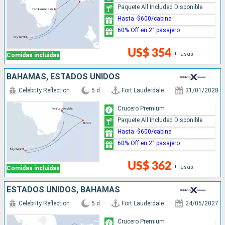
Paquete All Included Disponible
Hasta -$600/cabina
60% Off en 2° pasajero
US$ 354
+Tasas
Comidas incluidas
BAHAMAS, ESTADOS UNIDOS
Celebrity Reflection
5 d
Fort Lauderdale
31/01/2028
Crucero Premium
Paquete All Included Disponible
Hasta -$600/cabina
60% Off en 2° pasajero
US$ 362
+Tasas
Comidas incluidas
ESTADOS UNIDOS, BAHAMAS
Celebrity Reflection
5 d
Fort Lauderdale
24/05/2027
Crucero Premium