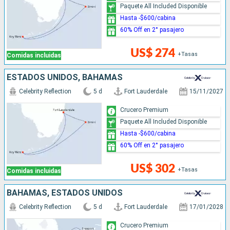
Paquete All Included Disponible
Hasta -$600/cabina
60% Off en 2° pasajero
US$ 274
+Tasas
Comidas incluidas
ESTADOS UNIDOS, BAHAMAS
Celebrity Reflection
5 d
Fort Lauderdale
15/11/2027
Crucero Premium
Paquete All Included Disponible
Hasta -$600/cabina
60% Off en 2° pasajero
US$ 302
+Tasas
Comidas incluidas
BAHAMAS, ESTADOS UNIDOS
Celebrity Reflection
5 d
Fort Lauderdale
17/01/2028
Crucero Premium