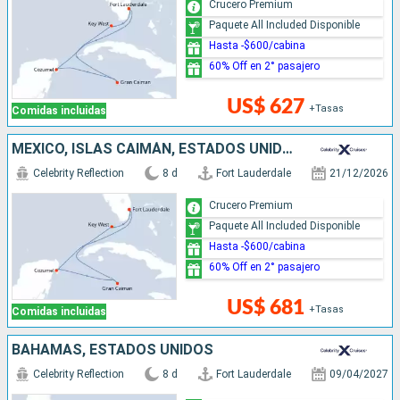
Crucero Premium
Paquete All Included Disponible
Hasta -$600/cabina
60% Off en 2° pasajero
US$ 627
+Tasas
Comidas incluidas
MÉXICO, ISLAS CAIMÁN, ESTADOS UNIDOS
Celebrity Reflection
8 d
Fort Lauderdale
21/12/2026
Crucero Premium
Paquete All Included Disponible
Hasta -$600/cabina
60% Off en 2° pasajero
US$ 681
+Tasas
Comidas incluidas
BAHAMAS, ESTADOS UNIDOS
Celebrity Reflection
8 d
Fort Lauderdale
09/04/2027