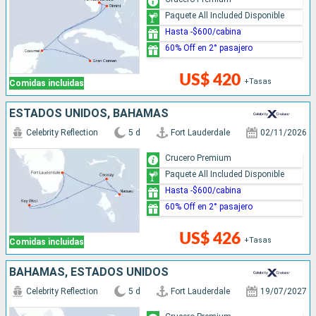
Paquete All Included Disponible
Hasta -$600/cabina
60% Off en 2° pasajero
US$ 420
+Tasas
Comidas incluidas
ESTADOS UNIDOS, BAHAMAS
Celebrity Reflection
5 d
Fort Lauderdale
02/11/2026
Crucero Premium
Paquete All Included Disponible
Hasta -$600/cabina
60% Off en 2° pasajero
US$ 426
+Tasas
Comidas incluidas
BAHAMAS, ESTADOS UNIDOS
Celebrity Reflection
5 d
Fort Lauderdale
19/07/2027