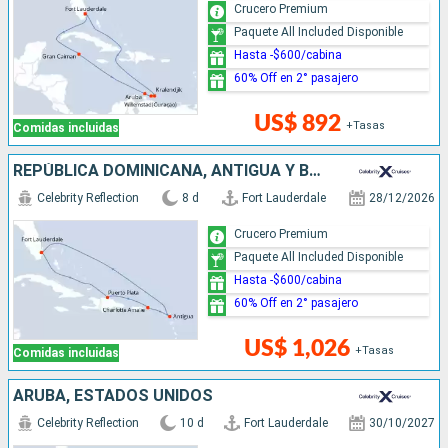
Crucero Premium
Paquete All Included Disponible
Hasta -$600/cabina
60% Off en 2° pasajero
US$ 892
+Tasas
Comidas incluidas
REPÚBLICA DOMINICANA, ANTIGUA Y BARBUDA, ESTADOS UNIDOS
Celebrity Reflection
8 d
Fort Lauderdale
28/12/2026
Crucero Premium
Paquete All Included Disponible
Hasta -$600/cabina
60% Off en 2° pasajero
US$ 1,026
+Tasas
Comidas incluidas
ARUBA, ESTADOS UNIDOS
Celebrity Reflection
10 d
Fort Lauderdale
30/10/2027