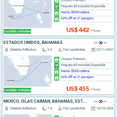
Crucero Premium
Paquete All Included Disponible
Hasta -$600/cabina
60% Off en 2° pasajero
US$ 442
+Tasas
Comidas incluidas
ESTADOS UNIDOS, BAHAMAS
Celebrity Reflection
5 d
Fort Lauderdale
22/11/2027
Crucero Premium
Paquete All Included Disponible
Hasta -$600/cabina
60% Off en 2° pasajero
US$ 455
+Tasas
Comidas incluidas
MÉXICO, ISLAS CAIMÁN, BAHAMAS, ESTADOS UNIDOS
Celebrity Reflection
7 d
Fort Lauderdale
18/10/2026