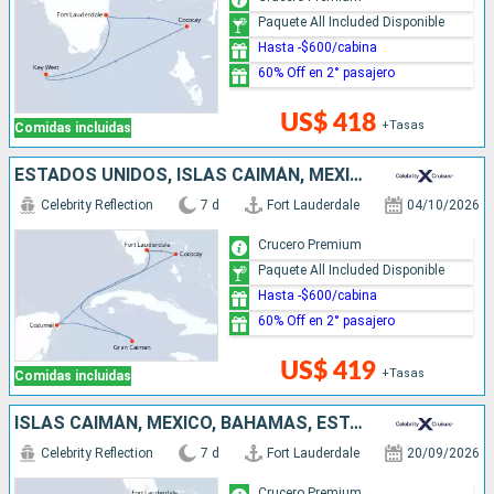
Paquete All Included Disponible
Hasta -$600/cabina
60% Off en 2° pasajero
US$ 418
+Tasas
Comidas incluidas
ESTADOS UNIDOS, ISLAS CAIMÁN, MÉXICO, BAHAMAS
Celebrity Reflection
7 d
Fort Lauderdale
04/10/2026
Crucero Premium
Paquete All Included Disponible
Hasta -$600/cabina
60% Off en 2° pasajero
US$ 419
+Tasas
Comidas incluidas
ISLAS CAIMÁN, MÉXICO, BAHAMAS, ESTADOS UNIDOS
Celebrity Reflection
7 d
Fort Lauderdale
20/09/2026
Crucero Premium