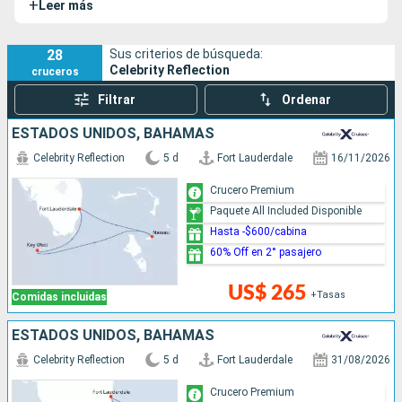
+
Leer más
Solstice, formada por un total de 5 barcos. Este barco
realizó su viaje inaugural en octubre de 2.012.
28
Sus criterios de búsqueda:
Celebrity Reflection
cruceros
Filtrar
Ordenar
ESTADOS UNIDOS, BAHAMAS
Celebrity Reflection
5 d
Fort Lauderdale
16/11/2026
Crucero Premium
Paquete All Included Disponible
Hasta -$600/cabina
60% Off en 2° pasajero
US$ 265
+Tasas
Comidas incluidas
ESTADOS UNIDOS, BAHAMAS
Celebrity Reflection
5 d
Fort Lauderdale
31/08/2026
Crucero Premium