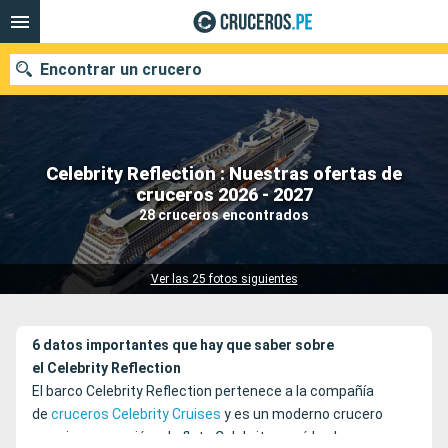
Encontrar un crucero
Celebrity Reflection : Nuestras ofertas de
Nuestros destinos
cruceros 2026 - 2027
28 cruceros encontrados
Fecha de salida
Puertos
Compañías
Ver las 25 fotos siguientes
Buscar
6 datos importantes que hay que saber sobre
el Celebrity Reflection
El barco Celebrity Reflection pertenece a la compañía
de
cruceros Celebrity Cruises
y es un moderno crucero
cuya incorporación a la flota Celebrity cerró la clase