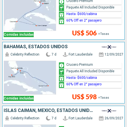
Crucero Premium
Paquete All Included Disponible
Hasta -$600/cabina
60% Off en 2° pasajero
US$ 506
+Tasas
Comidas incluidas
BAHAMAS, ESTADOS UNIDOS
Celebrity Reflection
7 d
Fort Lauderdale
12/09/2027
Crucero Premium
Paquete All Included Disponible
Hasta -$600/cabina
60% Off en 2° pasajero
US$ 598
+Tasas
Comidas incluidas
ISLAS CAIMÁN, MÉXICO, ESTADOS UNIDOS
Celebrity Reflection
7 d
Fort Lauderdale
26/09/2027