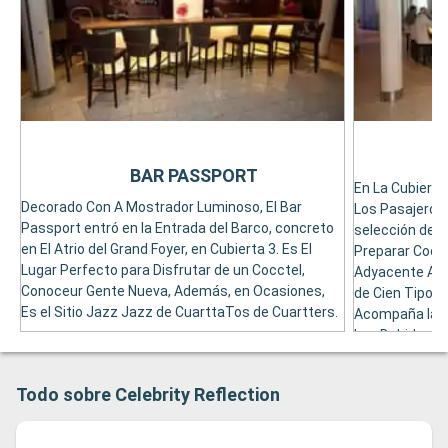
M
BAR PASSPORT
En La Cubierta 
Decorado Con A Mostrador Luminoso, El Bar
Los Pasajeros
Passport entró en la Entrada del Barco, concreto
selección de 
en El Atrio del Grand Foyer, en Cubierta 3. Es El
Preparar Cocct
Lugar Perfecto para Disfrutar de un Cocctel,
Adyacente Al M
Conoceur Gente Nueva, Además, en Ocasiones,
de Cien Tipos 
Es el Sitio Jazz Jazz de CuarttaTos de Cuartters.
Acompaña la Co
Las Bebidas se
Cómodamet Sen
parte central d
Todo sobre Celebrity Reflection
perfecta para 