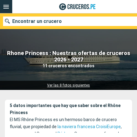
Encontrar un crucero
Rhone Princess : Nuestras ofertas de cruceros
Nuestros destinos
2026 - 2027
11 cruceros encontrados
Fecha de salida
Puertos
Compañías
Ver las 8 fotos siguientes
Buscar
5 datos importantes que hay que saber sobre el Rhône
Princess
El MS Rhône Princess es un hermoso barco de crucero
fluvial, que propiedad de
la naviera francesa CroisiEurope
,
navega por el Saona y el
Ródano
. Sus cruceros ofrecen la