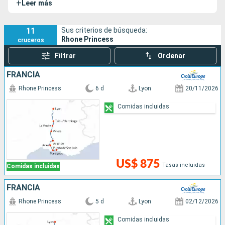
+
Leer más
posibilidad de descubrir las maravillas presentes entre
Borgoña y la Provenza.
11
Sus criterios de búsqueda:
Rhone Princess
cruceros
Filtrar
Ordenar
FRANCIA
Rhone Princess
6 d
Lyon
20/11/2026
Comidas incluidas
US$ 875
Tasas incluidas
Comidas incluidas
FRANCIA
Rhone Princess
5 d
Lyon
02/12/2026
Comidas incluidas